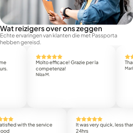
Wat reizigers over ons zeggen
Echte ervaringen van klanten die met Passporta
hebben gereisd.
Molto efficace! Grazie per la
Thank you 
competenza!
Mark N.
Nilza M.
d with the service
It was very quick, less than
24hrs