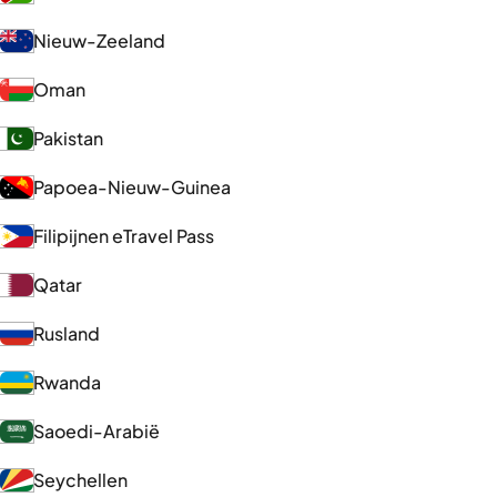
Nieuw-Zeeland
Oman
Pakistan
Papoea-Nieuw-Guinea
Filipijnen eTravel Pass
Qatar
Rusland
Rwanda
Saoedi-Arabië
Seychellen