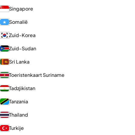
Singapore
Somalië
Zuid-Korea
Zuid-Sudan
Sri Lanka
Toeristenkaart Suriname
Tadzjikistan
Tanzania
Thailand
Turkije