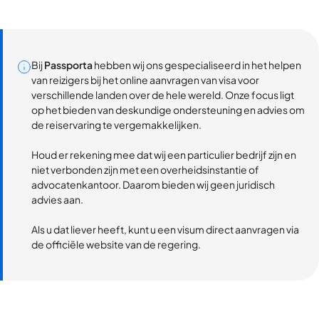
Bij
Passporta
hebben wij ons gespecialiseerd in het helpen
van reizigers bij het online aanvragen van visa voor
verschillende landen over de hele wereld. Onze focus ligt
op het bieden van deskundige ondersteuning en advies om
de reiservaring te vergemakkelijken.
Houd er rekening mee dat wij een particulier bedrijf zijn en
niet verbonden zijn met een overheidsinstantie of
advocatenkantoor. Daarom bieden wij geen juridisch
advies aan.
Als u dat liever heeft, kunt u een visum direct aanvragen via
de officiële website van de regering.