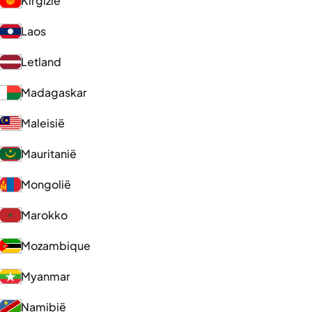
Kirgizië
Laos
Letland
Madagaskar
Maleisië
Mauritanië
Mongolië
Marokko
Mozambique
Myanmar
Namibië