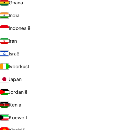
Ghana
India
Indonesië
Iran
Israël
Ivoorkust
Japan
Jordanië
Kenia
Koeweit