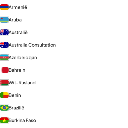
Armenië
Aruba
Australië
Australia Consultation
Azerbeidzjan
Bahrein
Wit-Rusland
Benin
Brazilië
Burkina Faso