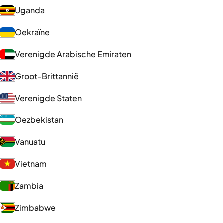
Uganda
Oekraïne
Verenigde Arabische Emiraten
Groot-Brittannië
Verenigde Staten
Oezbekistan
Vanuatu
Vietnam
Zambia
Zimbabwe