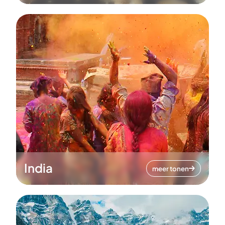
India
meer tonen