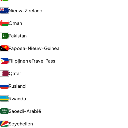
Nieuw-Zeeland
Oman
Pakistan
Papoea-Nieuw-Guinea
Filipijnen eTravel Pass
Qatar
Rusland
Rwanda
Saoedi-Arabië
Seychellen