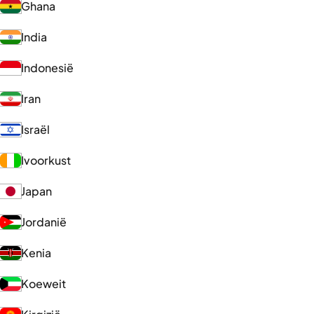
Ghana
India
Indonesië
Iran
Israël
Ivoorkust
Japan
Jordanië
Kenia
Koeweit