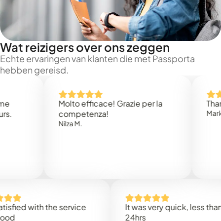
Wat reizigers over ons zeggen
Echte ervaringen van klanten die met Passporta
hebben gereisd.
Molto efficace! Grazie per la
Thank yo
competenza!
Mark N.
Nilza M.
ied with the service
It was very quick, less than
24hrs