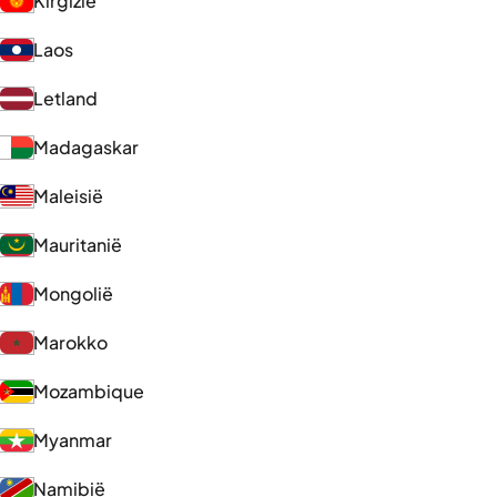
Kirgizië
Laos
Letland
Madagaskar
Maleisië
Mauritanië
Mongolië
Marokko
Mozambique
Myanmar
Namibië