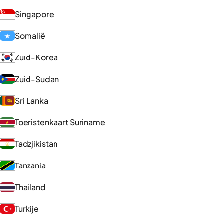
Singapore
Somalië
Zuid-Korea
Zuid-Sudan
Sri Lanka
Toeristenkaart Suriname
Tadzjikistan
Tanzania
Thailand
Turkije