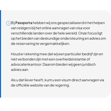
Bij
Passporta
hebben wij ons gespecialiseerd in het helpen
van reizigers bij het online aanvragen van visa voor
verschillende landen over de hele wereld. Onze focus ligt
op het bieden van deskundige ondersteuning en advies om
de reiservaring te vergemakkelijken.
Houd er rekening mee dat wij een particulier bedrijf zijn en
niet verbonden zijn met een overheidsinstantie of
advocatenkantoor. Daarom bieden wij geen juridisch
advies aan.
Als u dat liever heeft, kunt u een visum direct aanvragen via
de officiële website van de regering.