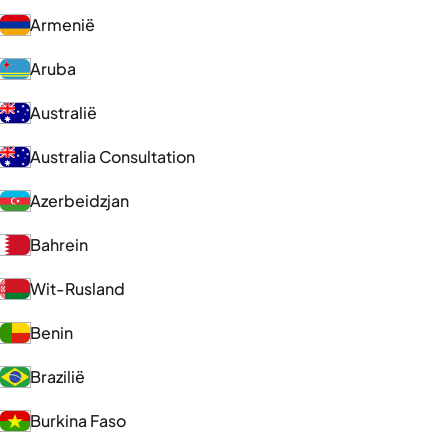
Armenië
Aruba
Australië
Australia Consultation
Azerbeidzjan
Bahrein
Wit-Rusland
Benin
Brazilië
Burkina Faso