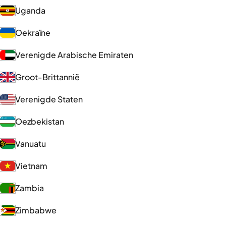
Uganda
Oekraïne
Verenigde Arabische Emiraten
Groot-Brittannië
Verenigde Staten
Oezbekistan
Vanuatu
Vietnam
Zambia
Zimbabwe