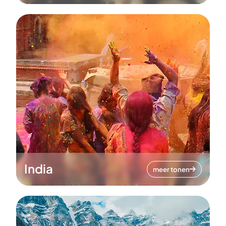
India
meer tonen