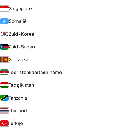
Singapore
Somalië
Zuid-Korea
Zuid-Sudan
Sri Lanka
Toeristenkaart Suriname
Tadzjikistan
Tanzania
Thailand
Turkije