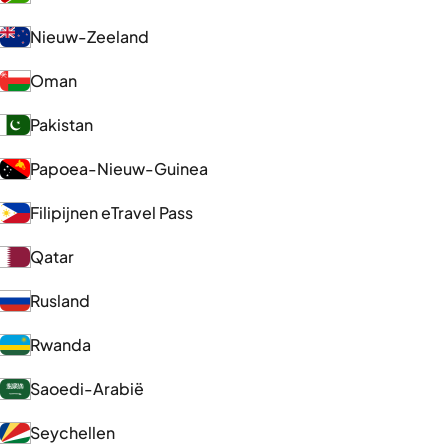
Nieuw-Zeeland
Oman
Pakistan
Papoea-Nieuw-Guinea
Filipijnen eTravel Pass
Qatar
Rusland
Rwanda
Saoedi-Arabië
Seychellen