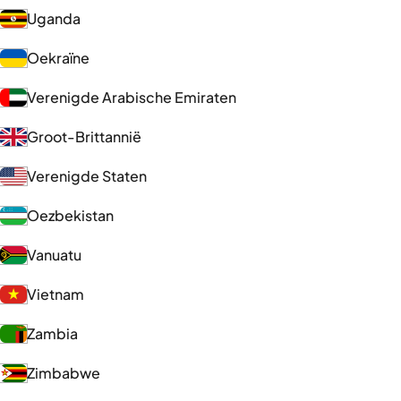
Uganda
Oekraïne
Verenigde Arabische Emiraten
Groot-Brittannië
Verenigde Staten
Oezbekistan
Vanuatu
Vietnam
Zambia
Zimbabwe