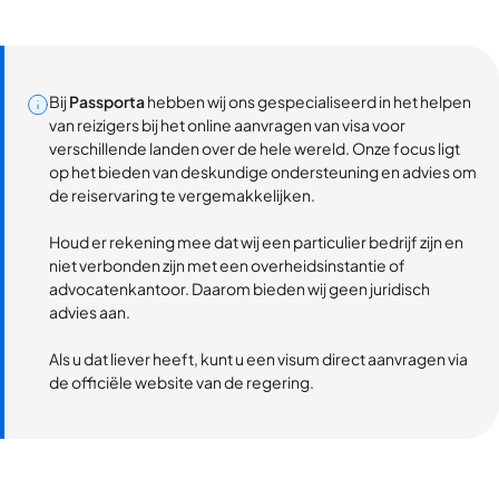
Bij
Passporta
hebben wij ons gespecialiseerd in het helpen
van reizigers bij het online aanvragen van visa voor
verschillende landen over de hele wereld. Onze focus ligt
op het bieden van deskundige ondersteuning en advies om
de reiservaring te vergemakkelijken.
Houd er rekening mee dat wij een particulier bedrijf zijn en
niet verbonden zijn met een overheidsinstantie of
advocatenkantoor. Daarom bieden wij geen juridisch
advies aan.
Als u dat liever heeft, kunt u een visum direct aanvragen via
de officiële website van de regering.