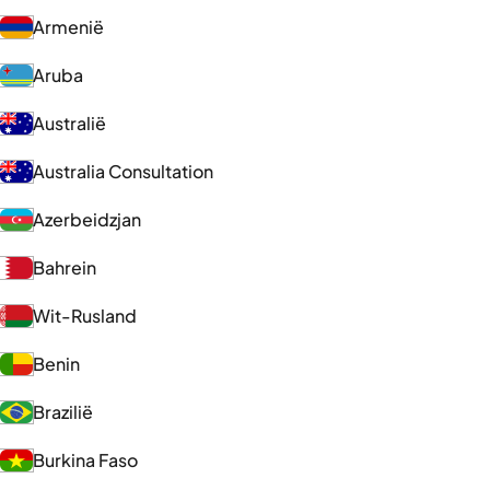
Armenië
Aruba
Australië
Australia Consultation
Azerbeidzjan
Bahrein
Wit-Rusland
Benin
Brazilië
Burkina Faso