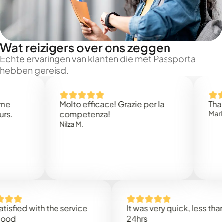
Wat reizigers over ons zeggen
Echte ervaringen van klanten die met Passporta
hebben gereisd.
Molto efficace! Grazie per la
Thank you
competenza!
Mark N.
Nilza M.
d with the service
It was very quick, less than
24hrs