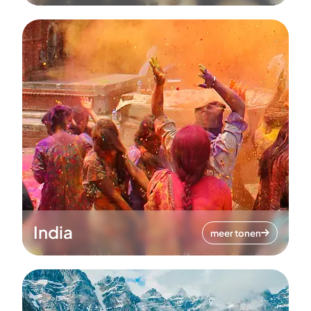
India
meer tonen