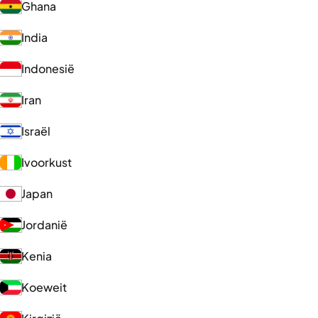
Ghana
India
Indonesië
Iran
Israël
Ivoorkust
Japan
Jordanië
Kenia
Koeweit