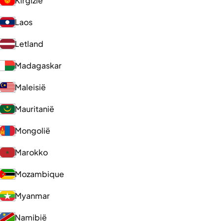
Kirgizië
Laos
Letland
Madagaskar
Maleisië
Mauritanië
Mongolië
Marokko
Mozambique
Myanmar
Namibië