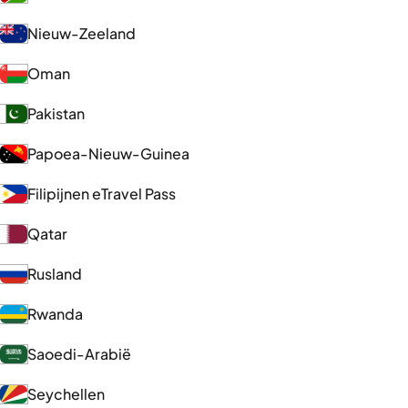
Nieuw-Zeeland
Oman
Pakistan
Papoea-Nieuw-Guinea
Filipijnen eTravel Pass
Qatar
Rusland
Rwanda
Saoedi-Arabië
Seychellen