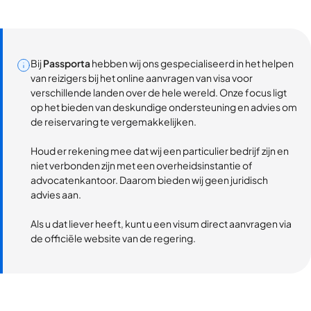
Bij
Passporta
hebben wij ons gespecialiseerd in het helpen
van reizigers bij het online aanvragen van visa voor
verschillende landen over de hele wereld. Onze focus ligt
op het bieden van deskundige ondersteuning en advies om
de reiservaring te vergemakkelijken.
Houd er rekening mee dat wij een particulier bedrijf zijn en
niet verbonden zijn met een overheidsinstantie of
advocatenkantoor. Daarom bieden wij geen juridisch
advies aan.
Als u dat liever heeft, kunt u een visum direct aanvragen via
de officiële website van de regering.