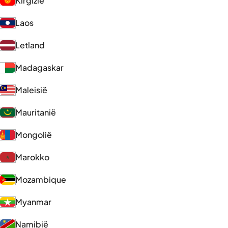
Kirgizië
Laos
Letland
Madagaskar
Maleisië
Mauritanië
Mongolië
Marokko
Mozambique
Myanmar
Namibië