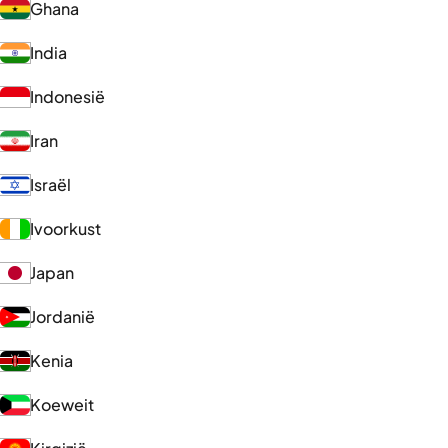
Ghana
India
Indonesië
Iran
Israël
Ivoorkust
Japan
Jordanië
Kenia
Koeweit