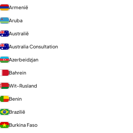
Armenië
Aruba
Australië
Australia Consultation
Azerbeidzjan
Bahrein
Wit-Rusland
Benin
Brazilië
Burkina Faso