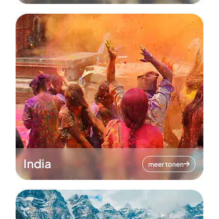
India
meer tonen