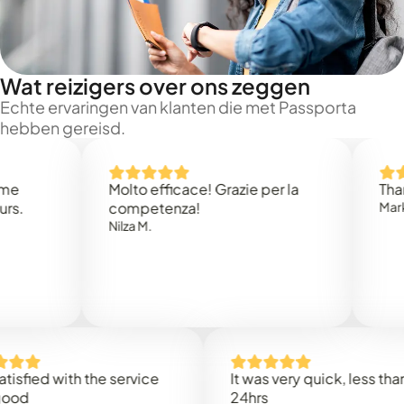
Wat reizigers over ons zeggen
Echte ervaringen van klanten die met Passporta
hebben gereisd.
Molto efficace! Grazie per la
Thank you
competenza!
Mark N.
Nilza M.
ed with the service
It was very quick, less than
24hrs