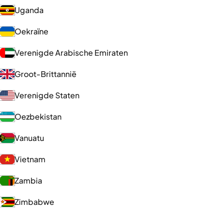
Uganda
Oekraïne
Verenigde Arabische Emiraten
Groot-Brittannië
Verenigde Staten
Oezbekistan
Vanuatu
Vietnam
Zambia
Zimbabwe