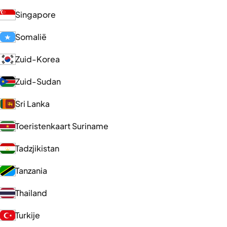
Singapore
Somalië
Zuid-Korea
Zuid-Sudan
Sri Lanka
Toeristenkaart Suriname
Tadzjikistan
Tanzania
Thailand
Turkije