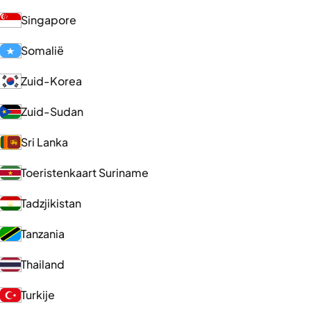
Singapore
Somalië
Zuid-Korea
Zuid-Sudan
Sri Lanka
Toeristenkaart Suriname
Tadzjikistan
Tanzania
Thailand
Turkije