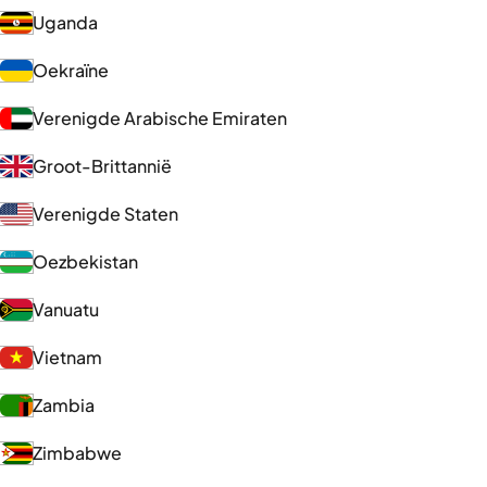
Uganda
Oekraïne
Verenigde Arabische Emiraten
Groot-Brittannië
Verenigde Staten
Oezbekistan
Vanuatu
Vietnam
Zambia
Zimbabwe