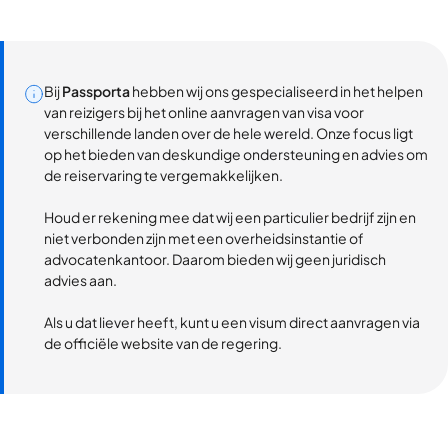
Bij
Passporta
hebben wij ons gespecialiseerd in het helpen
van reizigers bij het online aanvragen van visa voor
verschillende landen over de hele wereld. Onze focus ligt
op het bieden van deskundige ondersteuning en advies om
de reiservaring te vergemakkelijken.
Houd er rekening mee dat wij een particulier bedrijf zijn en
niet verbonden zijn met een overheidsinstantie of
advocatenkantoor. Daarom bieden wij geen juridisch
advies aan.
Als u dat liever heeft, kunt u een visum direct aanvragen via
de officiële website van de regering.