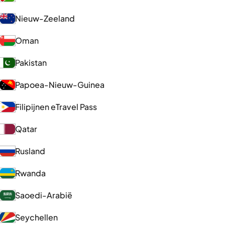
Nieuw-Zeeland
Oman
Pakistan
Papoea-Nieuw-Guinea
Filipijnen eTravel Pass
Qatar
Rusland
Rwanda
Saoedi-Arabië
Seychellen