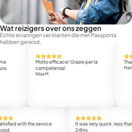
Wat reizigers over ons zeggen
Echte ervaringen van klanten die met Passporta
hebben gereisd.
Molto efficace! Grazie per la
Thank you
competenza!
Mark N.
Nilza M.
d with the service
It was very quick, less than
24hrs