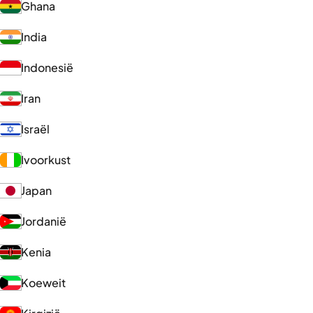
Ghana
India
Indonesië
Iran
Israël
Ivoorkust
Japan
Jordanië
Kenia
Koeweit