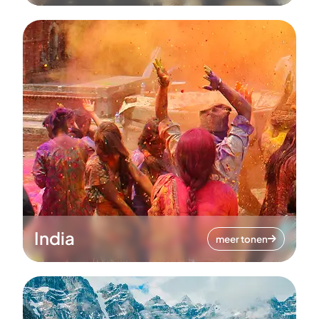
India
meer tonen