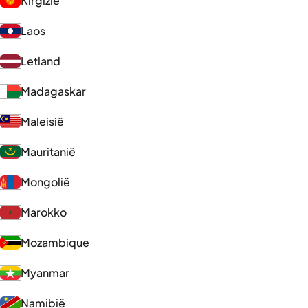
Kirgizië
Laos
Letland
Madagaskar
Maleisië
Mauritanië
Mongolië
Marokko
Mozambique
Myanmar
Namibië