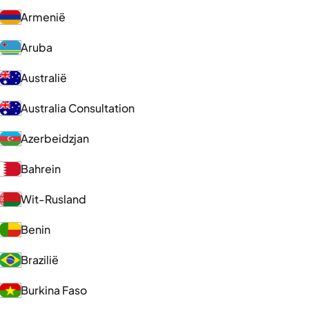
Armenië
Aruba
Australië
Australia Consultation
Azerbeidzjan
Bahrein
Wit-Rusland
Benin
Brazilië
Burkina Faso