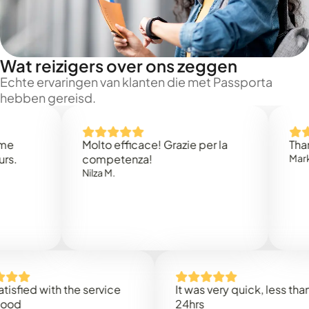
Wat reizigers over ons zeggen
Echte ervaringen van klanten die met Passporta
hebben gereisd.
Molto efficace! Grazie per la
Thank you
competenza!
Mark N.
Nilza M.
d with the service
It was very quick, less than
24hrs