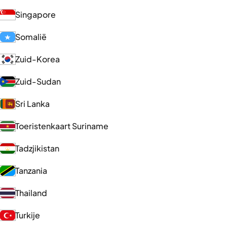
Singapore
Somalië
Zuid-Korea
Zuid-Sudan
Sri Lanka
Toeristenkaart Suriname
Tadzjikistan
Tanzania
Thailand
Turkije