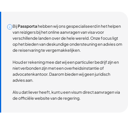
Bij
Passporta
hebben wij ons gespecialiseerd in het helpen
van reizigers bij het online aanvragen van visa voor
verschillende landen over de hele wereld. Onze focus ligt
op het bieden van deskundige ondersteuning en advies om
de reiservaring te vergemakkelijken.
Houd er rekening mee dat wij een particulier bedrijf zijn en
niet verbonden zijn met een overheidsinstantie of
advocatenkantoor. Daarom bieden wij geen juridisch
advies aan.
Als u dat liever heeft, kunt u een visum direct aanvragen via
de officiële website van de regering.