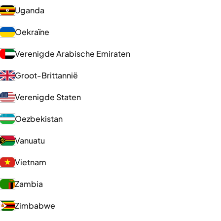
Uganda
Oekraïne
Verenigde Arabische Emiraten
Groot-Brittannië
Verenigde Staten
Oezbekistan
Vanuatu
Vietnam
Zambia
Zimbabwe