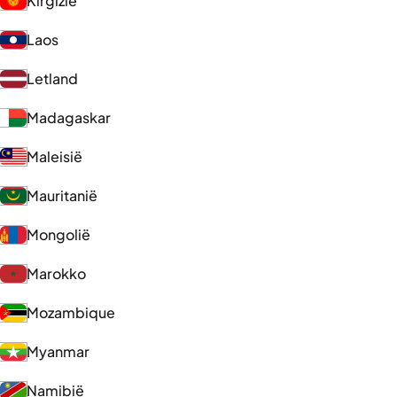
Kirgizië
Laos
Letland
Madagaskar
Maleisië
Mauritanië
Mongolië
Marokko
Mozambique
Myanmar
Namibië