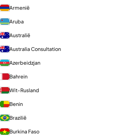
Armenië
Aruba
Australië
Australia Consultation
Azerbeidzjan
Bahrein
Wit-Rusland
Benin
Brazilië
Burkina Faso