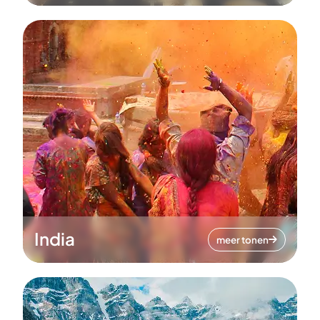
India
meer tonen