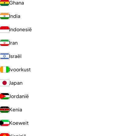
Ghana
India
Indonesië
Iran
Israël
Ivoorkust
Japan
Jordanië
Kenia
Koeweit