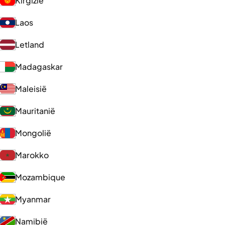
Kirgizië
Laos
Letland
Madagaskar
Maleisië
Mauritanië
Mongolië
Marokko
Mozambique
Myanmar
Namibië