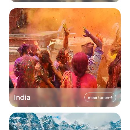
India
meer tonen