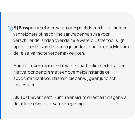
Bij
Passporta
hebben wij ons gespecialiseerd in het helpen
van reizigers bij het online aanvragen van visa voor
verschillende landen over de hele wereld. Onze focus ligt
op het bieden van deskundige ondersteuning en advies om
de reiservaring te vergemakkelijken.
Houd er rekening mee dat wij een particulier bedrijf zijn en
niet verbonden zijn met een overheidsinstantie of
advocatenkantoor. Daarom bieden wij geen juridisch
advies aan.
Als u dat liever heeft, kunt u een visum direct aanvragen via
de officiële website van de regering.