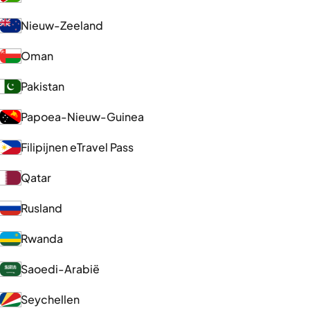
Nieuw-Zeeland
Oman
Pakistan
Papoea-Nieuw-Guinea
Filipijnen eTravel Pass
Qatar
Rusland
Rwanda
Saoedi-Arabië
Seychellen