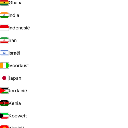
Ghana
India
Indonesië
Iran
Israël
Ivoorkust
Japan
Jordanië
Kenia
Koeweit