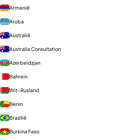
Armenië
Aruba
Australië
Australia Consultation
Azerbeidzjan
Bahrein
Wit-Rusland
Benin
Brazilië
Burkina Faso