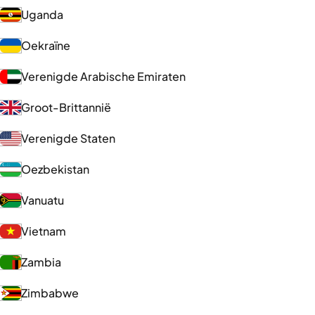
Uganda
Oekraïne
Verenigde Arabische Emiraten
Groot-Brittannië
Verenigde Staten
Oezbekistan
Vanuatu
Vietnam
Zambia
Zimbabwe