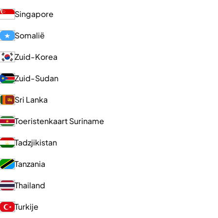
Singapore
Somalië
Zuid-Korea
Zuid-Sudan
Sri Lanka
Toeristenkaart Suriname
Tadzjikistan
Tanzania
Thailand
Turkije