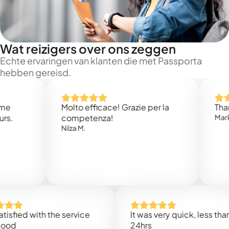
Wat reizigers over ons zeggen
Echte ervaringen van klanten die met Passporta
hebben gereisd.
Molto efficace! Grazie per la
Thank you
competenza!
Mark N.
Nilza M.
d with the service
It was very quick, less than
24hrs