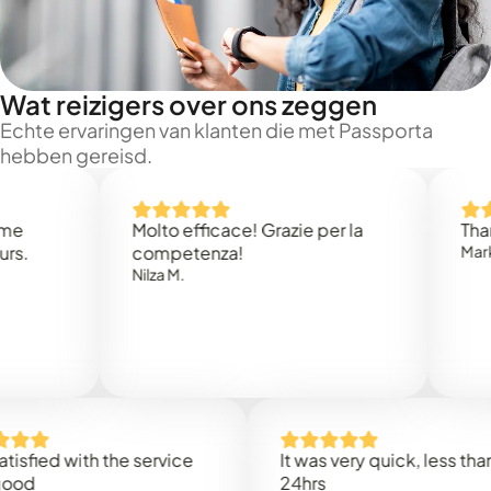
Wat reizigers over ons zeggen
Echte ervaringen van klanten die met Passporta
hebben gereisd.
Molto efficace! Grazie per la
Thank you
competenza!
Mark N.
Nilza M.
ed with the service
It was very quick, less than
24hrs