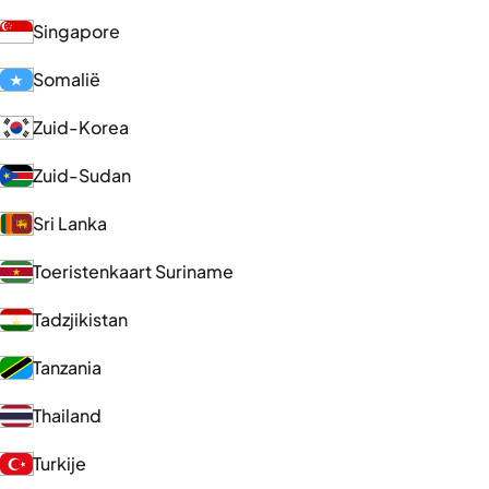
Singapore
Somalië
Zuid-Korea
Zuid-Sudan
Sri Lanka
Toeristenkaart Suriname
Tadzjikistan
Tanzania
Thailand
Turkije