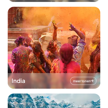
India
meer tonen