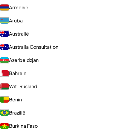
Armenië
Aruba
Australië
Australia Consultation
Azerbeidzjan
Bahrein
Wit-Rusland
Benin
Brazilië
Burkina Faso