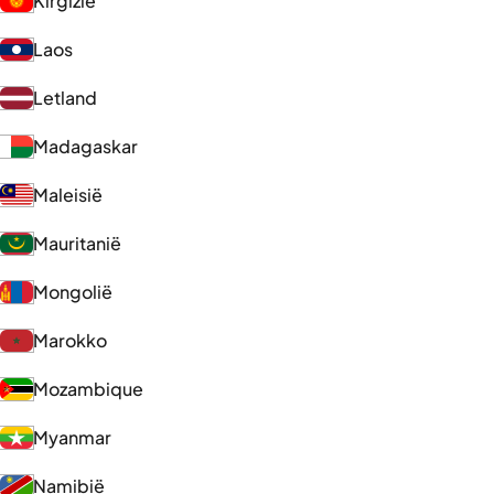
Kirgizië
Laos
Letland
Madagaskar
Maleisië
Mauritanië
Mongolië
Marokko
Mozambique
Myanmar
Namibië