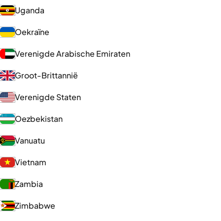
Uganda
Oekraïne
Verenigde Arabische Emiraten
Groot-Brittannië
Verenigde Staten
Oezbekistan
Vanuatu
Vietnam
Zambia
Zimbabwe