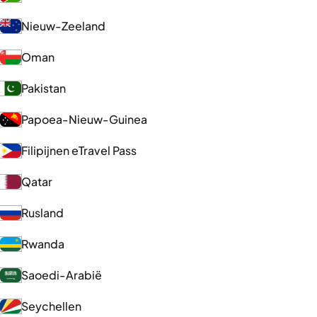
Nieuw-Zeeland
Oman
Pakistan
Papoea-Nieuw-Guinea
Filipijnen eTravel Pass
Qatar
Rusland
Rwanda
Saoedi-Arabië
Seychellen