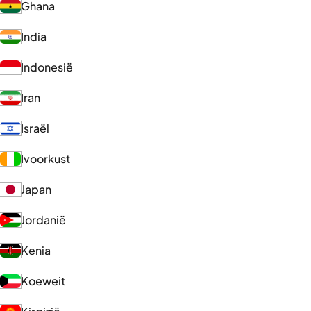
Ghana
India
Indonesië
Iran
Israël
Ivoorkust
Japan
Jordanië
Kenia
Koeweit