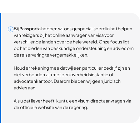
Bij
Passporta
hebben wij ons gespecialiseerd in het helpen
van reizigers bij het online aanvragen van visa voor
verschillende landen over de hele wereld. Onze focus ligt
op het bieden van deskundige ondersteuning en advies om
de reiservaring te vergemakkelijken.
Houd er rekening mee dat wij een particulier bedrijf zijn en
niet verbonden zijn met een overheidsinstantie of
advocatenkantoor. Daarom bieden wij geen juridisch
advies aan.
Als u dat liever heeft, kunt u een visum direct aanvragen via
de officiële website van de regering.