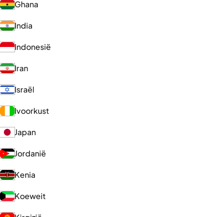
Ghana
India
Indonesië
Iran
Israël
Ivoorkust
Japan
Jordanië
Kenia
Koeweit