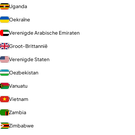
Uganda
Oekraïne
Verenigde Arabische Emiraten
Groot-Brittannië
Verenigde Staten
Oezbekistan
Vanuatu
Vietnam
Zambia
Zimbabwe