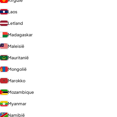
Kirgizië
Laos
Letland
Madagaskar
Maleisië
Mauritanië
Mongolië
Marokko
Mozambique
Myanmar
Namibië