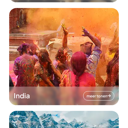
India
meer tonen