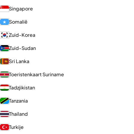
Singapore
Somalië
Zuid-Korea
Zuid-Sudan
Sri Lanka
Toeristenkaart Suriname
Tadzjikistan
Tanzania
Thailand
Turkije