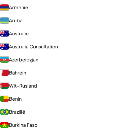
Armenië
Aruba
Australië
Australia Consultation
Azerbeidzjan
Bahrein
Wit-Rusland
Benin
Brazilië
Burkina Faso