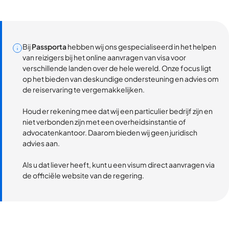
Bij
Passporta
hebben wij ons gespecialiseerd in het helpen
van reizigers bij het online aanvragen van visa voor
verschillende landen over de hele wereld. Onze focus ligt
op het bieden van deskundige ondersteuning en advies om
de reiservaring te vergemakkelijken.
Houd er rekening mee dat wij een particulier bedrijf zijn en
niet verbonden zijn met een overheidsinstantie of
advocatenkantoor. Daarom bieden wij geen juridisch
advies aan.
Als u dat liever heeft, kunt u een visum direct aanvragen via
de officiële website van de regering.