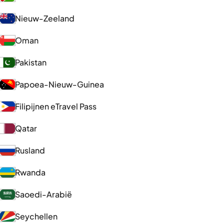
Nieuw-Zeeland
Oman
Pakistan
Papoea-Nieuw-Guinea
Filipijnen eTravel Pass
Qatar
Rusland
Rwanda
Saoedi-Arabië
Seychellen