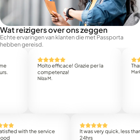
Wat reizigers over ons zeggen
Echte ervaringen van klanten die met Passporta
hebben gereisd.
Molto efficace! Grazie per la
Thank you
competenza!
Mark N.
Nilza M.
d with the service
It was very quick, less than
24hrs