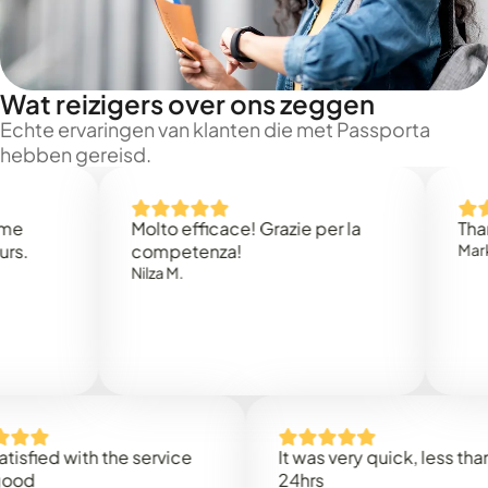
Wat reizigers over ons zeggen
Echte ervaringen van klanten die met Passporta
hebben gereisd.
Molto efficace! Grazie per la
Thank you
competenza!
Mark N.
Nilza M.
d with the service
It was very quick, less than
24hrs