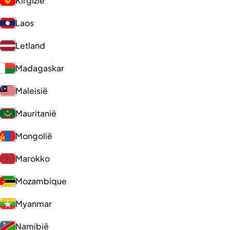
Kirgizië
Laos
Letland
Madagaskar
Maleisië
Mauritanië
Mongolië
Marokko
Mozambique
Myanmar
Namibië