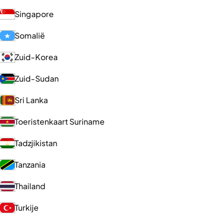
Singapore
Somalië
Zuid-Korea
Zuid-Sudan
Sri Lanka
Toeristenkaart Suriname
Tadzjikistan
Tanzania
Thailand
Turkije