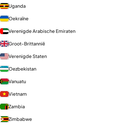
Uganda
Oekraïne
Verenigde Arabische Emiraten
Groot-Brittannië
Verenigde Staten
Oezbekistan
Vanuatu
Vietnam
Zambia
Zimbabwe