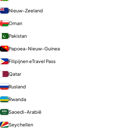
Nieuw-Zeeland
Oman
Pakistan
Papoea-Nieuw-Guinea
Filipijnen eTravel Pass
Qatar
Rusland
Rwanda
Saoedi-Arabië
Seychellen