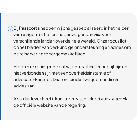
Bij
Passporta
hebben wij ons gespecialiseerd in het helpen
van reizigers bij het online aanvragen van visa voor
verschillende landen over de hele wereld. Onze focus ligt
op het bieden van deskundige ondersteuning en advies om
de reiservaring te vergemakkelijken.
Houd er rekening mee dat wij een particulier bedrijf zijn en
niet verbonden zijn met een overheidsinstantie of
advocatenkantoor. Daarom bieden wij geen juridisch
advies aan.
Als u dat liever heeft, kunt u een visum direct aanvragen via
de officiële website van de regering.