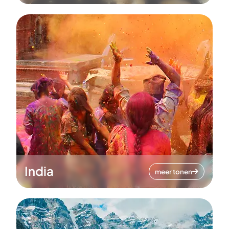
India
meer tonen