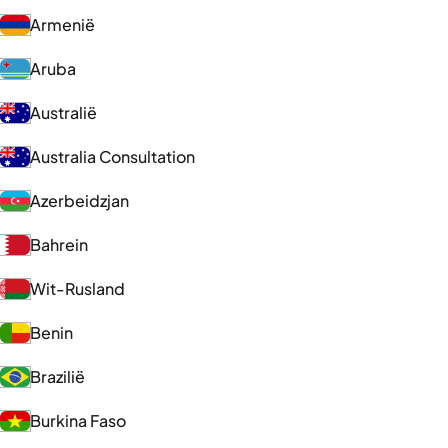
Armenië
Aruba
Australië
Australia Consultation
Azerbeidzjan
Bahrein
Wit-Rusland
Benin
Brazilië
Burkina Faso