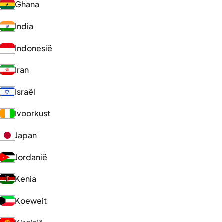
Ghana
India
Indonesië
Iran
Israël
Ivoorkust
Japan
Jordanië
Kenia
Koeweit