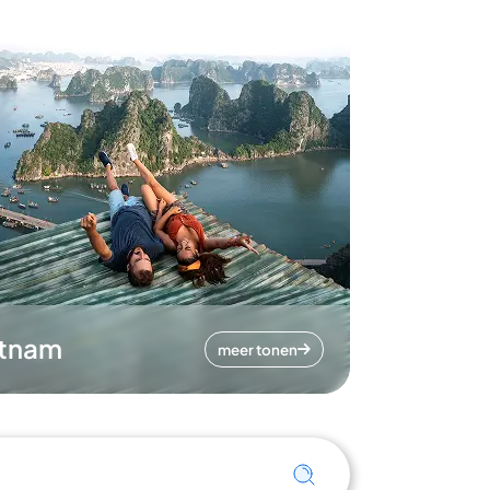
etnam
meer tonen