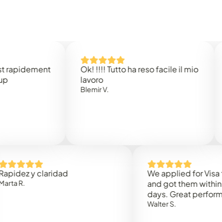
idement
Ok! !!!! Tutto ha reso facile il mio
Easy 
lavoro
Rene 
Blemir V.
 y claridad
We applied for Visa to Om
and got them within 3 work
days. Great performance!
Walter S.