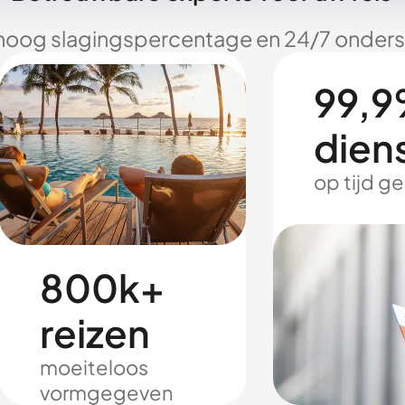
hoog slagingspercentage en 24/7 onderst
99,9
dien
op tijd g
800k+
reizen
moeiteloos
vormgegeven