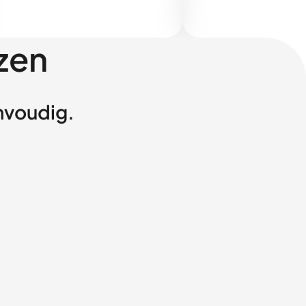
zen
envoudig.