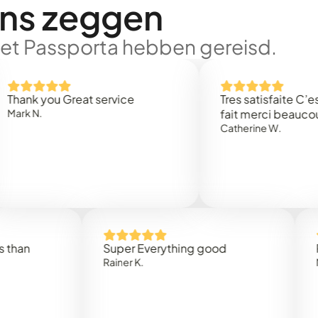
ons zeggen
met Passporta hebben gereisd.
 you Great service
Tres satisfaite C’est rap
.
fait merci beaucoup
Catherine W.
Super Everything good
Rapidez
Rainer K.
Marta R.