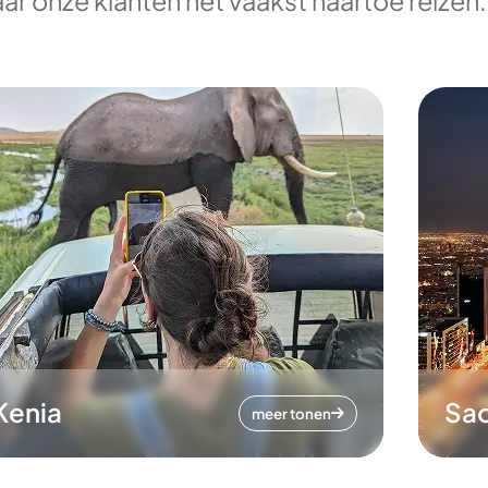
ar onze klanten het vaakst naartoe reizen.
Kenia
Sa
meer tonen