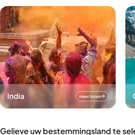
India
meer tonen
Gelieve uw bestemmingsland te sel