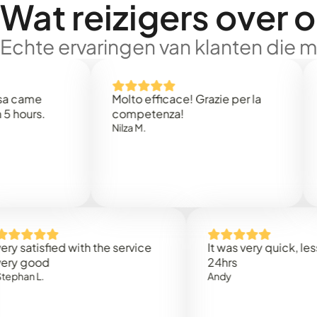
Wat reizigers over 
Echte ervaringen van klanten die 
e
Molto efficace! Grazie per la
Thank
s.
competenza!
Mark N
Nilza M.
isfied with the service
It was very quick, less than
od
24hrs
.
Andy