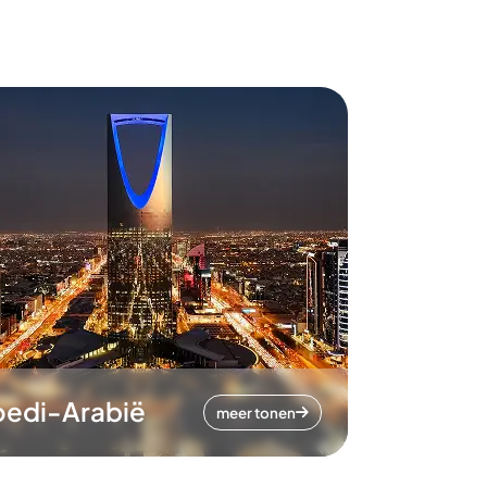
oedi-Arabië
meer tonen