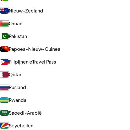
Nieuw-Zeeland
Oman
Pakistan
Papoea-Nieuw-Guinea
Filipijnen eTravel Pass
Qatar
Rusland
Rwanda
Saoedi-Arabië
Seychellen