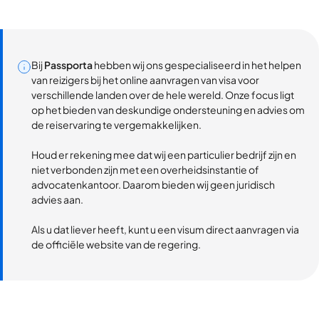
Bij
Passporta
hebben wij ons gespecialiseerd in het helpen
van reizigers bij het online aanvragen van visa voor
verschillende landen over de hele wereld. Onze focus ligt
op het bieden van deskundige ondersteuning en advies om
de reiservaring te vergemakkelijken.
Houd er rekening mee dat wij een particulier bedrijf zijn en
niet verbonden zijn met een overheidsinstantie of
advocatenkantoor. Daarom bieden wij geen juridisch
advies aan.
Als u dat liever heeft, kunt u een visum direct aanvragen via
de officiële website van de regering.