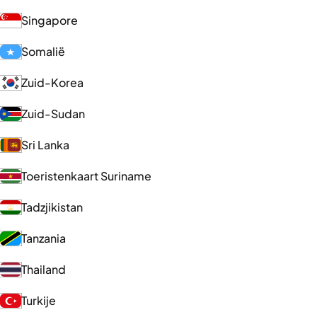
Singapore
Somalië
Zuid-Korea
Zuid-Sudan
Sri Lanka
Toeristenkaart Suriname
Tadzjikistan
Tanzania
Thailand
Turkije