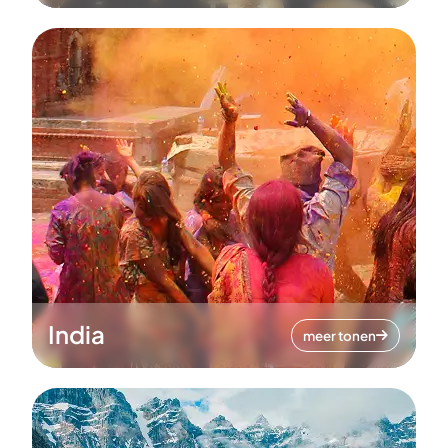
India
meer tonen