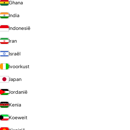
Ghana
India
Indonesië
Iran
Israël
Ivoorkust
Japan
Jordanië
Kenia
Koeweit