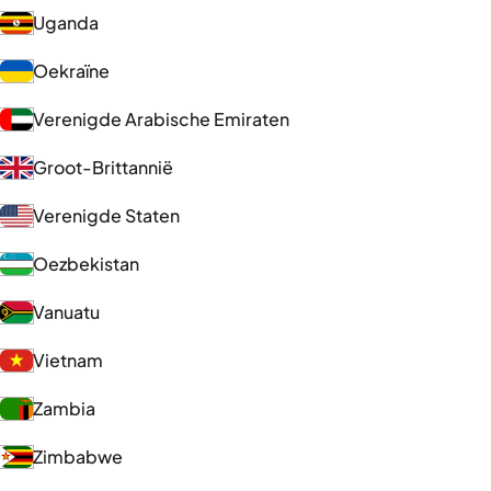
Uganda
Oekraïne
Verenigde Arabische Emiraten
Groot-Brittannië
Verenigde Staten
Oezbekistan
Vanuatu
Vietnam
Zambia
Zimbabwe