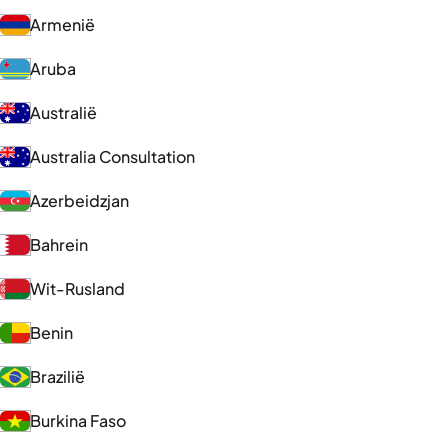
Armenië
Aruba
Australië
Australia Consultation
Azerbeidzjan
Bahrein
Wit-Rusland
Benin
Brazilië
Burkina Faso