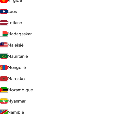
Kirgizië
Laos
Letland
Madagaskar
Maleisië
Mauritanië
Mongolië
Marokko
Mozambique
Myanmar
Namibië