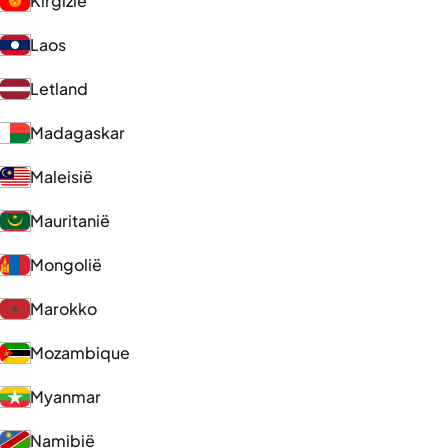
Kirgizië
Laos
Letland
Madagaskar
Maleisië
Mauritanië
Mongolië
Marokko
Mozambique
Myanmar
Namibië