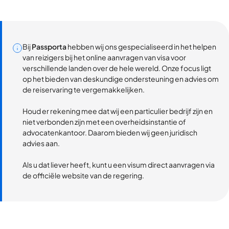
Bij
Passporta
hebben wij ons gespecialiseerd in het helpen
van reizigers bij het online aanvragen van visa voor
verschillende landen over de hele wereld. Onze focus ligt
op het bieden van deskundige ondersteuning en advies om
de reiservaring te vergemakkelijken.
Houd er rekening mee dat wij een particulier bedrijf zijn en
niet verbonden zijn met een overheidsinstantie of
advocatenkantoor. Daarom bieden wij geen juridisch
advies aan.
Als u dat liever heeft, kunt u een visum direct aanvragen via
de officiële website van de regering.