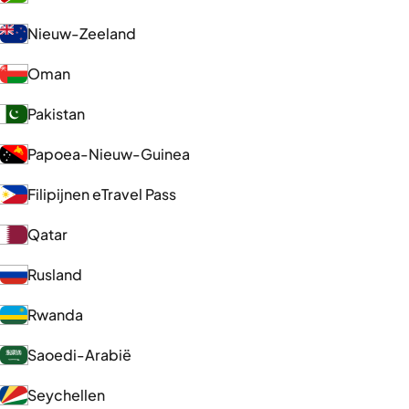
Nieuw-Zeeland
Oman
Pakistan
Papoea-Nieuw-Guinea
Filipijnen eTravel Pass
Qatar
Rusland
Rwanda
Saoedi-Arabië
Seychellen