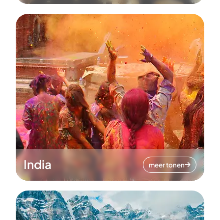
India
meer tonen