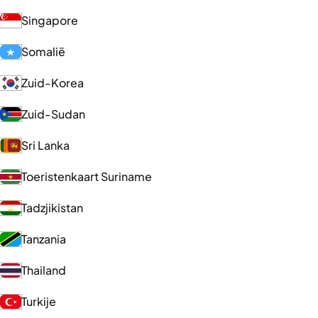
Singapore
Somalië
Zuid-Korea
Zuid-Sudan
Sri Lanka
Toeristenkaart Suriname
Tadzjikistan
Tanzania
Thailand
Turkije