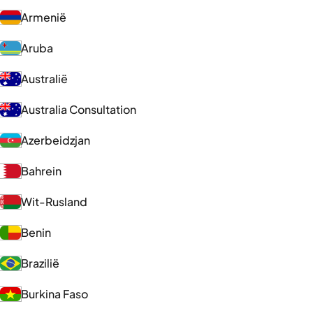
Armenië
Aruba
Australië
Australia Consultation
Azerbeidzjan
Bahrein
Wit-Rusland
Benin
Brazilië
Burkina Faso