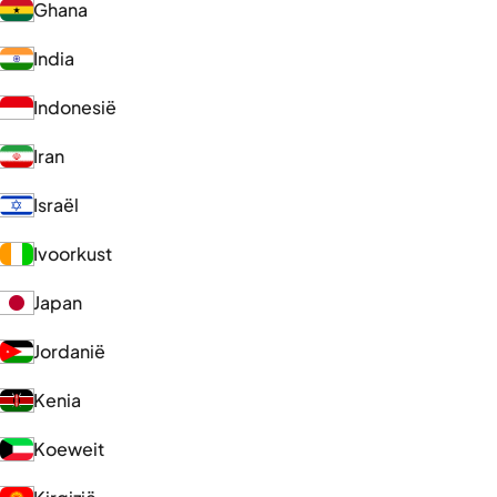
Ghana
India
Indonesië
Iran
Israël
Ivoorkust
Japan
Jordanië
Kenia
Koeweit