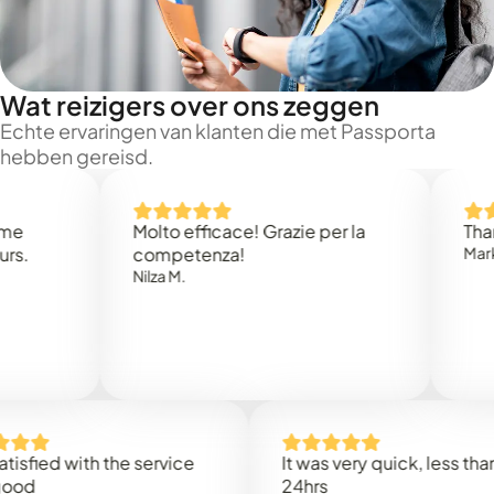
Wat reizigers over ons zeggen
Echte ervaringen van klanten die met Passporta
hebben gereisd.
Molto efficace! Grazie per la
Thank you
competenza!
Mark N.
Nilza M.
d with the service
It was very quick, less than
24hrs