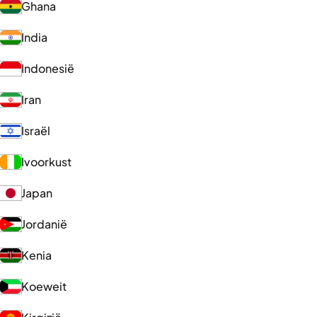
Ghana
India
Indonesië
Iran
Israël
Ivoorkust
Japan
Jordanië
Kenia
Koeweit