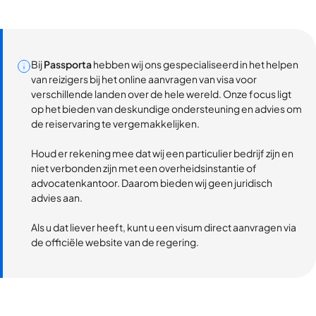
Bij
Passporta
hebben wij ons gespecialiseerd in het helpen
van reizigers bij het online aanvragen van visa voor
verschillende landen over de hele wereld. Onze focus ligt
op het bieden van deskundige ondersteuning en advies om
de reiservaring te vergemakkelijken.
Houd er rekening mee dat wij een particulier bedrijf zijn en
niet verbonden zijn met een overheidsinstantie of
advocatenkantoor. Daarom bieden wij geen juridisch
advies aan.
Als u dat liever heeft, kunt u een visum direct aanvragen via
de officiële website van de regering.