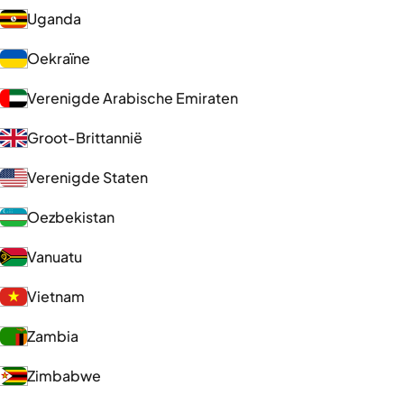
Uganda
Oekraïne
Verenigde Arabische Emiraten
Groot-Brittannië
Verenigde Staten
Oezbekistan
Vanuatu
Vietnam
Zambia
Zimbabwe