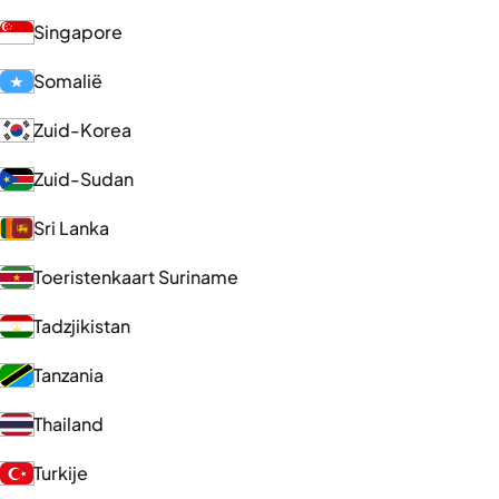
Singapore
Somalië
Zuid-Korea
Zuid-Sudan
Sri Lanka
Toeristenkaart Suriname
Tadzjikistan
Tanzania
Thailand
Turkije