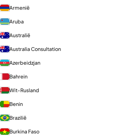
Armenië
Aruba
Australië
Australia Consultation
Azerbeidzjan
Bahrein
Wit-Rusland
Benin
Brazilië
Burkina Faso