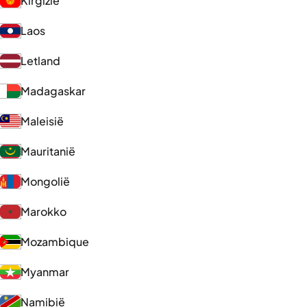
Kirgizië
Laos
Letland
Madagaskar
Maleisië
Mauritanië
Mongolië
Marokko
Mozambique
Myanmar
Namibië