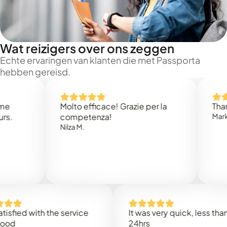
Wat reizigers over ons zeggen
Echte ervaringen van klanten die met Passporta
hebben gereisd.
Molto efficace! Grazie per la
Thank you 
competenza!
Mark N.
Nilza M.
d with the service
It was very quick, less than
24hrs