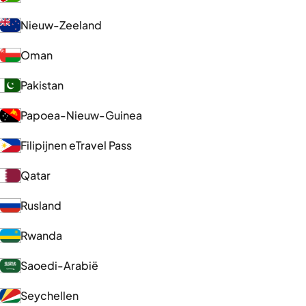
Nieuw-Zeeland
Oman
Pakistan
Papoea-Nieuw-Guinea
Filipijnen eTravel Pass
Qatar
Rusland
Rwanda
Saoedi-Arabië
Seychellen