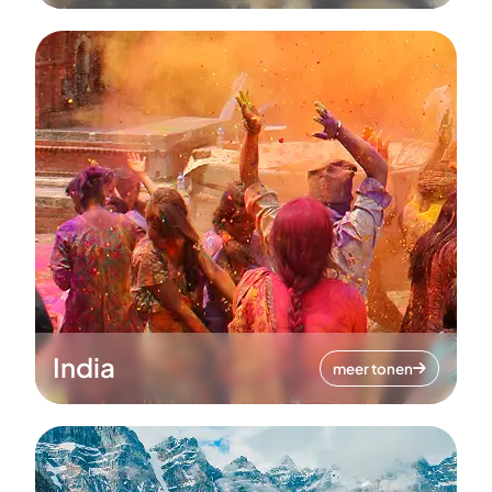
India
meer tonen