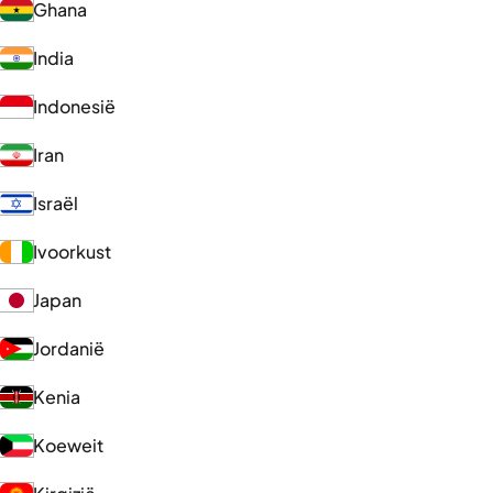
Ghana
India
Indonesië
Iran
Israël
Ivoorkust
Japan
Jordanië
Kenia
Koeweit