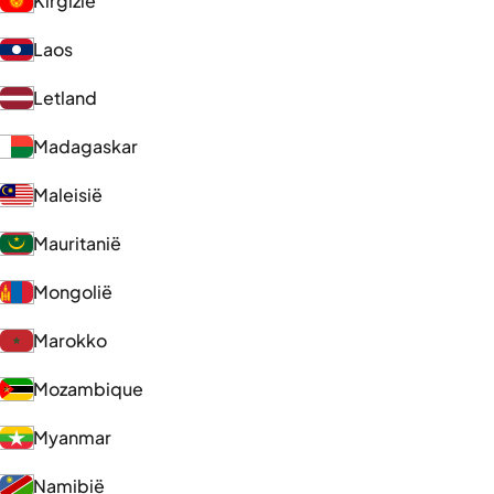
Kirgizië
Laos
Letland
Madagaskar
Maleisië
Mauritanië
Mongolië
Marokko
Mozambique
Myanmar
Namibië