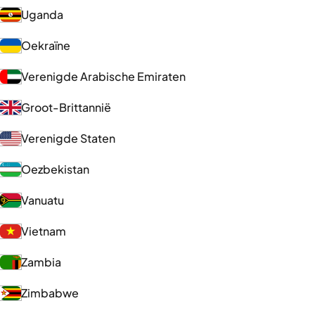
Uganda
Oekraïne
Verenigde Arabische Emiraten
Groot-Brittannië
Verenigde Staten
Oezbekistan
Vanuatu
Vietnam
Zambia
Zimbabwe