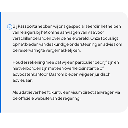
Bij
Passporta
hebben wij ons gespecialiseerd in het helpen
van reizigers bij het online aanvragen van visa voor
verschillende landen over de hele wereld. Onze focus ligt
op het bieden van deskundige ondersteuning en advies om
de reiservaring te vergemakkelijken.
Houd er rekening mee dat wij een particulier bedrijf zijn en
niet verbonden zijn met een overheidsinstantie of
advocatenkantoor. Daarom bieden wij geen juridisch
advies aan.
Als u dat liever heeft, kunt u een visum direct aanvragen via
de officiële website van de regering.