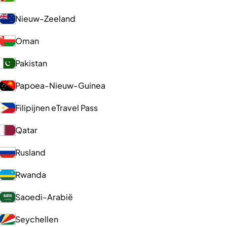
Nieuw-Zeeland
Oman
Pakistan
Papoea-Nieuw-Guinea
Filipijnen eTravel Pass
Qatar
Rusland
Rwanda
Saoedi-Arabië
Seychellen