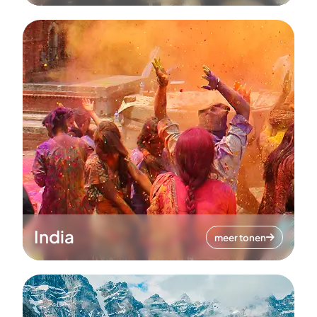
India
meer tonen