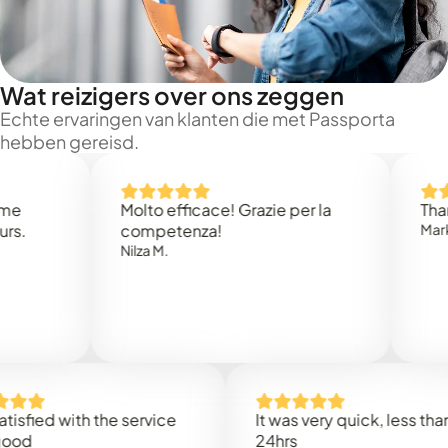
Wat reizigers over ons zeggen
Echte ervaringen van klanten die met Passporta
hebben gereisd.
Molto efficace! Grazie per la
Thank you
competenza!
Mark N.
Nilza M.
d with the service
It was very quick, less than
24hrs