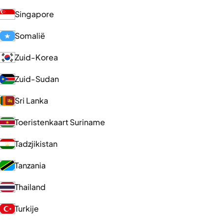
Singapore
Somalië
Zuid-Korea
Zuid-Sudan
Sri Lanka
Toeristenkaart Suriname
Tadzjikistan
Tanzania
Thailand
Turkije