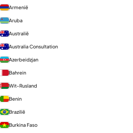
Armenië
Aruba
Australië
Australia Consultation
Azerbeidzjan
Bahrein
Wit-Rusland
Benin
Brazilië
Burkina Faso