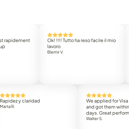
idement
Ok! !!!! Tutto ha reso facile il mio
Easy
lavoro
Rene 
Blemir V.
 y claridad
We applied for Visa to Om
and got them within 3 wor
days. Great performance!
Walter S.