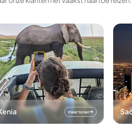
ar onze klanten het vaakst naartoe reizen.
Kenia
Sa
meer tonen