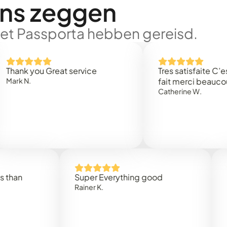
ons zeggen
met Passporta hebben gereisd.
 you Great service
Tres satisfaite C’est rap
N.
fait merci beaucoup
Catherine W.
Super Everything good
Rapidez
Rainer K.
Marta R.