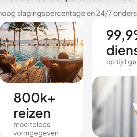
hoog slagingspercentage en 24/7 onderst
99,9
dien
op tijd g
800k+
reizen
moeiteloos
vormgegeven