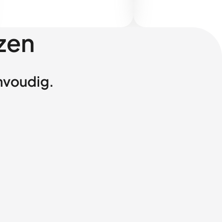
zen
envoudig.