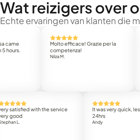
Wat reizigers over 
Echte ervaringen van klanten die 
e
Molto efficace! Grazie per la
Thank
s.
competenza!
Mark 
Nilza M.
isfied with the service
It was very quick, less than
ood
24hrs
L.
Andy