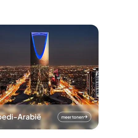
oedi-Arabië
meer tonen