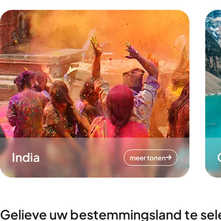
India
meer tonen
Gelieve uw bestemmingsland te sel