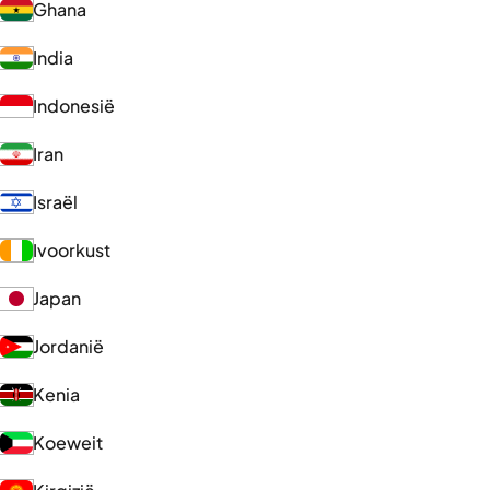
Ghana
India
Indonesië
Iran
Israël
Ivoorkust
Japan
Jordanië
Kenia
Koeweit