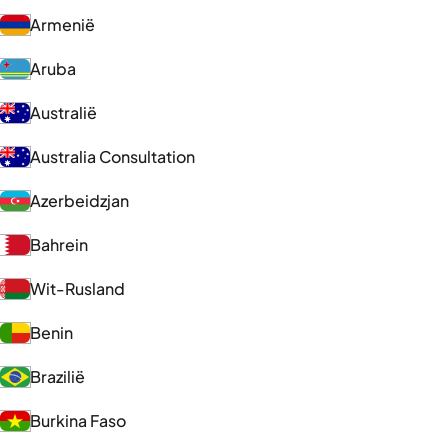
Armenië
Aruba
Australië
Australia Consultation
Azerbeidzjan
Bahrein
Wit-Rusland
Benin
Brazilië
Burkina Faso