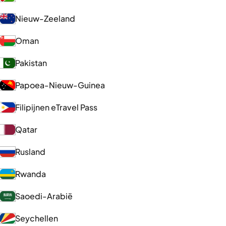
Nieuw-Zeeland
Oman
Pakistan
Papoea-Nieuw-Guinea
Filipijnen eTravel Pass
Qatar
Rusland
Rwanda
Saoedi-Arabië
Seychellen