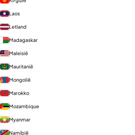
Kirgizië
Laos
Letland
Madagaskar
Maleisië
Mauritanië
Mongolië
Marokko
Mozambique
Myanmar
Namibië