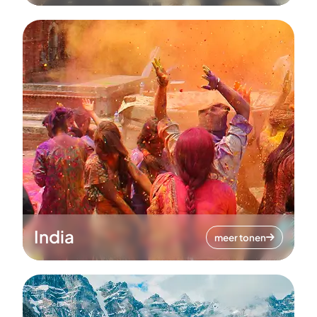
India
meer tonen