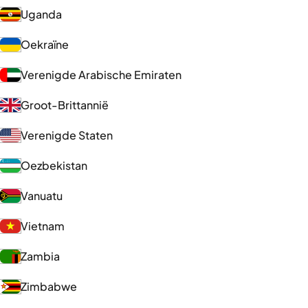
Uganda
Oekraïne
Verenigde Arabische Emiraten
Groot-Brittannië
Verenigde Staten
Oezbekistan
Vanuatu
Vietnam
Zambia
Zimbabwe