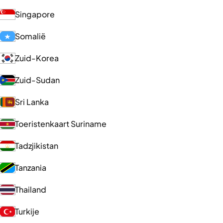
Singapore
Somalië
Zuid-Korea
Zuid-Sudan
Sri Lanka
Toeristenkaart Suriname
Tadzjikistan
Tanzania
Thailand
Turkije