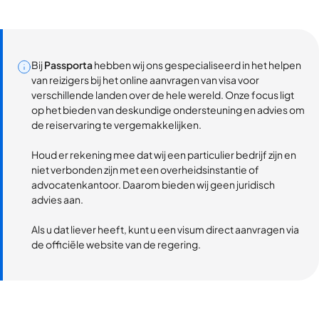
Bij
Passporta
hebben wij ons gespecialiseerd in het helpen
van reizigers bij het online aanvragen van visa voor
verschillende landen over de hele wereld. Onze focus ligt
op het bieden van deskundige ondersteuning en advies om
de reiservaring te vergemakkelijken.
Houd er rekening mee dat wij een particulier bedrijf zijn en
niet verbonden zijn met een overheidsinstantie of
advocatenkantoor. Daarom bieden wij geen juridisch
advies aan.
Als u dat liever heeft, kunt u een visum direct aanvragen via
de officiële website van de regering.