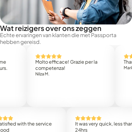
Wat reizigers over ons zeggen
Echte ervaringen van klanten die met Passporta
hebben gereisd.
Molto efficace! Grazie per la
Thank you
competenza!
Mark N.
Nilza M.
d with the service
It was very quick, less than
24hrs