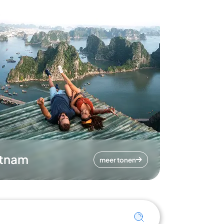
etnam
meer tonen