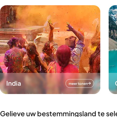
India
meer tonen
Gelieve uw bestemmingsland te sel