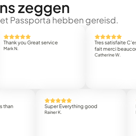
ons zeggen
met Passporta hebben gereisd.
 you Great service
Tres satisfaite C’est rap
.
fait merci beaucoup
Catherine W.
Super Everything good
Rapidez
Rainer K.
Marta R.