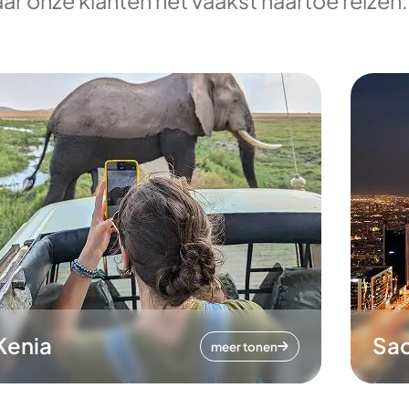
ar onze klanten het vaakst naartoe reizen.
Kenia
Sa
meer tonen