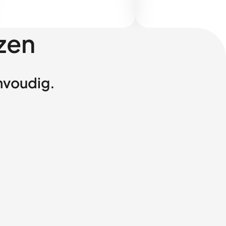
zen
envoudig.