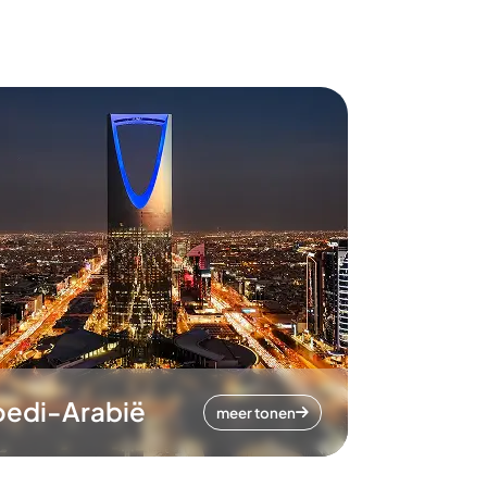
oedi-Arabië
meer tonen