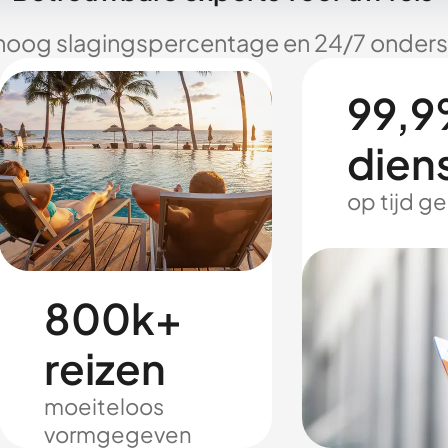
hoog slagingspercentage en 24/7 onderst
99,9
dien
op tijd g
800k+
reizen
moeiteloos
vormgegeven