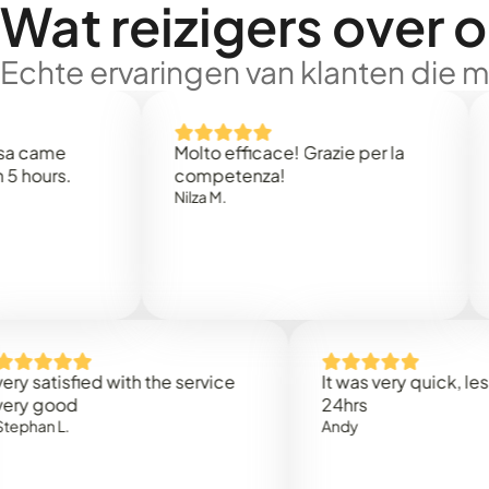
Wat reizigers over 
Echte ervaringen van klanten die 
e
Molto efficace! Grazie per la
Thank
s.
competenza!
Mark N
Nilza M.
isfied with the service
It was very quick, less than
od
24hrs
.
Andy