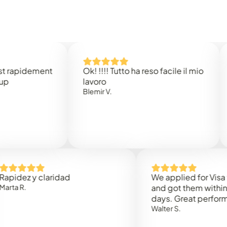
idement
Ok! !!!! Tutto ha reso facile il mio
Easy 
lavoro
Rene 
Blemir V.
 y claridad
We applied for Visa to Om
and got them within 3 work
days. Great performance!
Walter S.