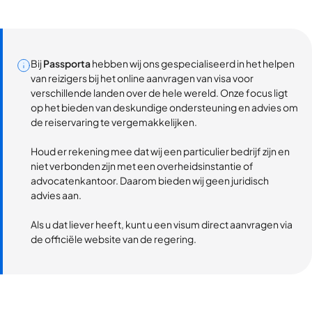
Bij
Passporta
hebben wij ons gespecialiseerd in het helpen
van reizigers bij het online aanvragen van visa voor
verschillende landen over de hele wereld. Onze focus ligt
op het bieden van deskundige ondersteuning en advies om
de reiservaring te vergemakkelijken.
Houd er rekening mee dat wij een particulier bedrijf zijn en
niet verbonden zijn met een overheidsinstantie of
advocatenkantoor. Daarom bieden wij geen juridisch
advies aan.
Als u dat liever heeft, kunt u een visum direct aanvragen via
de officiële website van de regering.