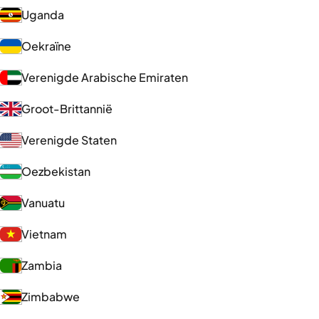
Uganda
Oekraïne
Verenigde Arabische Emiraten
Groot-Brittannië
Verenigde Staten
Oezbekistan
Vanuatu
Vietnam
Zambia
Zimbabwe