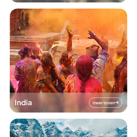
India
meer tonen