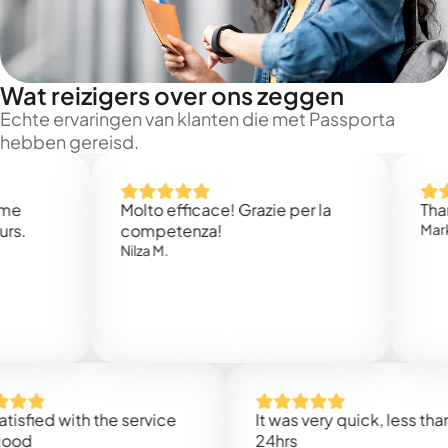
Wat reizigers over ons zeggen
Echte ervaringen van klanten die met Passporta
hebben gereisd.
Molto efficace! Grazie per la
Thank you
competenza!
Mark N.
Nilza M.
d with the service
It was very quick, less than
24hrs