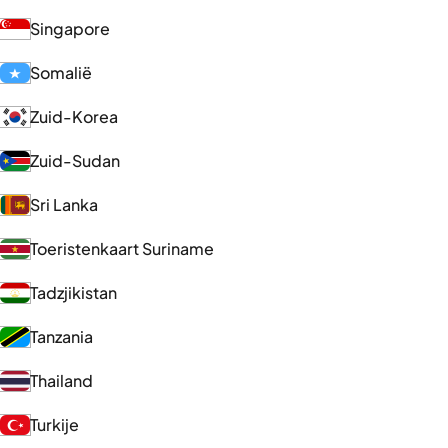
Singapore
Somalië
Zuid-Korea
Zuid-Sudan
Sri Lanka
Toeristenkaart Suriname
Tadzjikistan
Tanzania
Thailand
Turkije