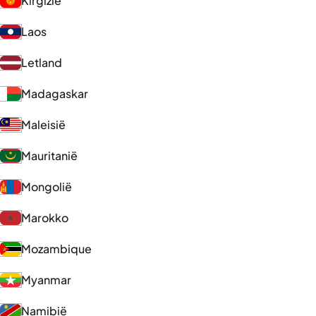
Kirgizië
Laos
Letland
Madagaskar
Maleisië
Mauritanië
Mongolië
Marokko
Mozambique
Myanmar
Namibië