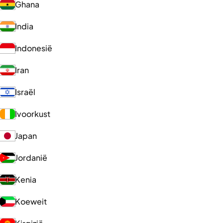
Ghana
India
Indonesië
Iran
Israël
Ivoorkust
Japan
Jordanië
Kenia
Koeweit