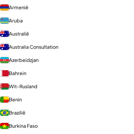
Armenië
Aruba
Australië
Australia Consultation
Azerbeidzjan
Bahrein
Wit-Rusland
Benin
Brazilië
Burkina Faso