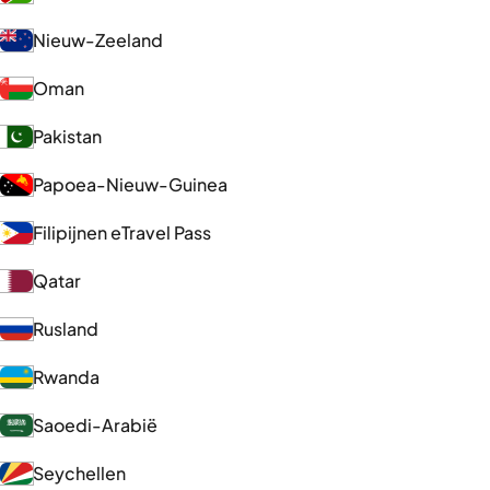
Nieuw-Zeeland
Oman
Pakistan
Papoea-Nieuw-Guinea
Filipijnen eTravel Pass
Qatar
Rusland
Rwanda
Saoedi-Arabië
Seychellen