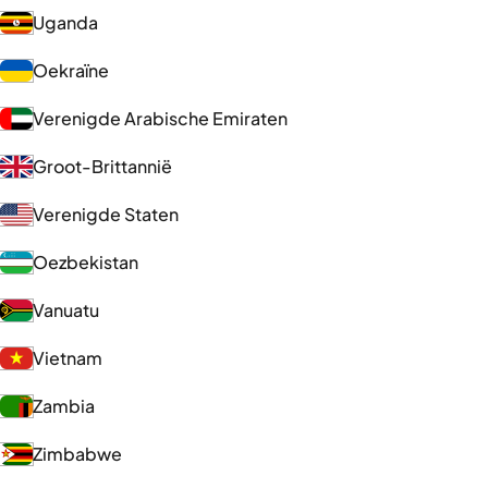
Uganda
Oekraïne
Verenigde Arabische Emiraten
Groot-Brittannië
Verenigde Staten
Oezbekistan
Vanuatu
Vietnam
Zambia
Zimbabwe