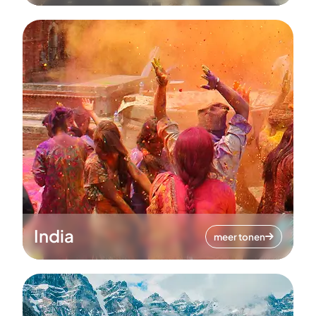
India
meer tonen