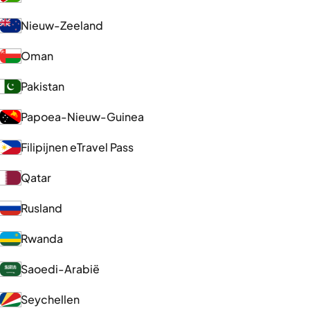
Nieuw-Zeeland
Oman
Pakistan
Papoea-Nieuw-Guinea
Filipijnen eTravel Pass
Qatar
Rusland
Rwanda
Saoedi-Arabië
Seychellen