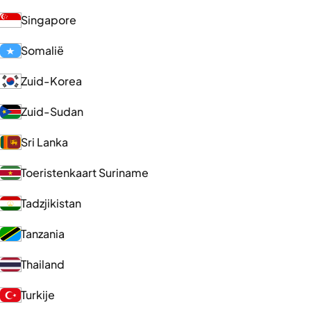
Singapore
Somalië
Zuid-Korea
Zuid-Sudan
Sri Lanka
Toeristenkaart Suriname
Tadzjikistan
Tanzania
Thailand
Turkije