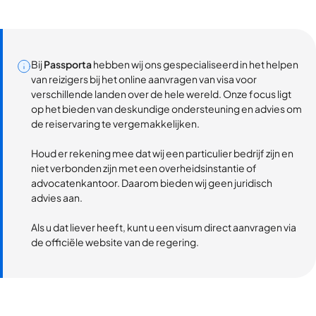
Bij
Passporta
hebben wij ons gespecialiseerd in het helpen
van reizigers bij het online aanvragen van visa voor
verschillende landen over de hele wereld. Onze focus ligt
op het bieden van deskundige ondersteuning en advies om
de reiservaring te vergemakkelijken.
Houd er rekening mee dat wij een particulier bedrijf zijn en
niet verbonden zijn met een overheidsinstantie of
advocatenkantoor. Daarom bieden wij geen juridisch
advies aan.
Als u dat liever heeft, kunt u een visum direct aanvragen via
de officiële website van de regering.