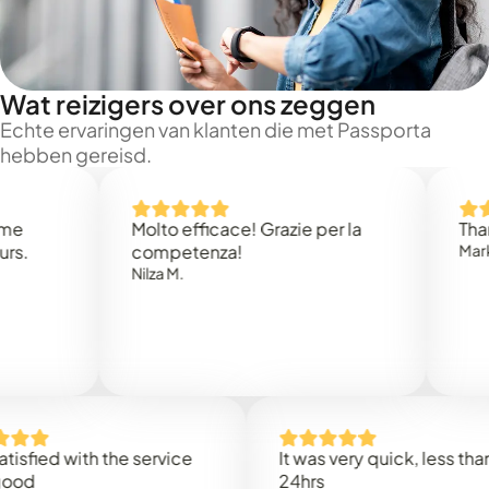
Wat reizigers over ons zeggen
Echte ervaringen van klanten die met Passporta
hebben gereisd.
Molto efficace! Grazie per la
Thank you
competenza!
Mark N.
Nilza M.
ed with the service
It was very quick, less than
24hrs