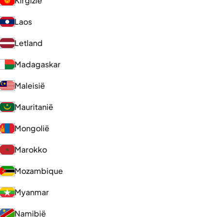
Kirgizië
Laos
Letland
Madagaskar
Maleisië
Mauritanië
Mongolië
Marokko
Mozambique
Myanmar
Namibië