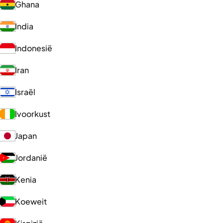
Ghana
India
Indonesië
Iran
Israël
Ivoorkust
Japan
Jordanië
Kenia
Koeweit