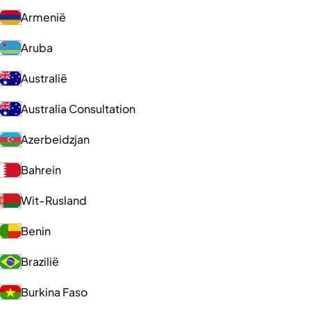
Armenië
Aruba
Australië
Australia Consultation
Azerbeidzjan
Bahrein
Wit-Rusland
Benin
Brazilië
Burkina Faso