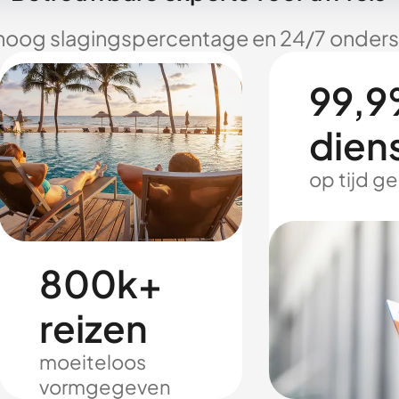
hoog slagingspercentage en 24/7 onderst
99,9
dien
op tijd g
800k+
reizen
moeiteloos
vormgegeven