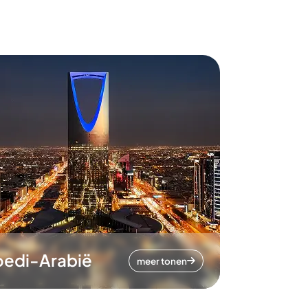
oedi-Arabië
meer tonen