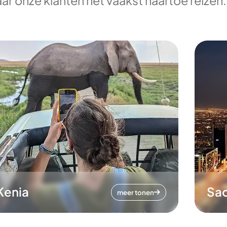
ar onze klanten het vaakst naartoe reizen.
Kenia
Sa
meer tonen