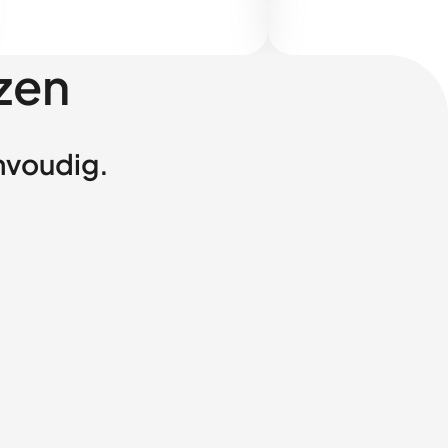
zen
envoudig.