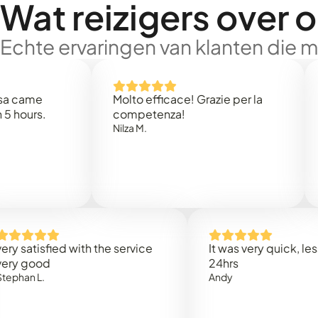
Wat reizigers over 
Echte ervaringen van klanten die 
e
Molto efficace! Grazie per la
Thank
s.
competenza!
Mark N
Nilza M.
isfied with the service
It was very quick, less than
od
24hrs
.
Andy