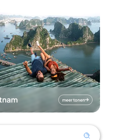
etnam
meer tonen