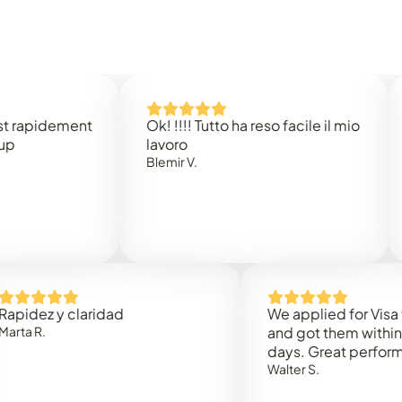
idement
Ok! !!!! Tutto ha reso facile il mio
Easy 
lavoro
Rene 
Blemir V.
 y claridad
We applied for Visa to Om
and got them within 3 work
days. Great performance!
Walter S.