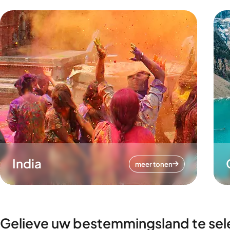
India
meer tonen
Gelieve uw bestemmingsland te sel