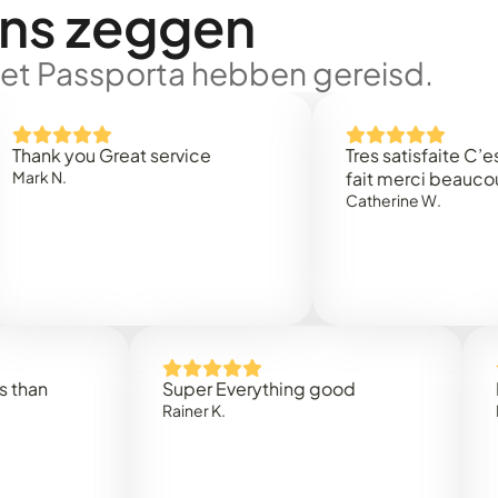
ons zeggen
met Passporta hebben gereisd.
 you Great service
Tres satisfaite C’est rap
.
fait merci beaucoup
Catherine W.
Super Everything good
Rapidez
Rainer K.
Marta R.