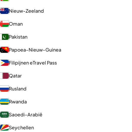
Nieuw-Zeeland
Oman
Pakistan
Papoea-Nieuw-Guinea
Filipijnen eTravel Pass
Qatar
Rusland
Rwanda
Saoedi-Arabië
Seychellen