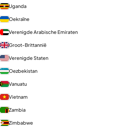
Uganda
Oekraïne
Verenigde Arabische Emiraten
Groot-Brittannië
Verenigde Staten
Oezbekistan
Vanuatu
Vietnam
Zambia
Zimbabwe