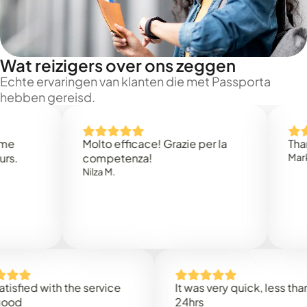
Wat reizigers over ons zeggen
Echte ervaringen van klanten die met Passporta
hebben gereisd.
Molto efficace! Grazie per la
Thank you
competenza!
Mark N.
Nilza M.
d with the service
It was very quick, less than
24hrs