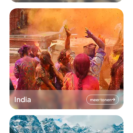
India
meer tonen