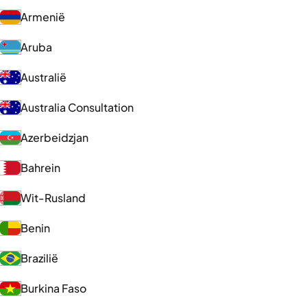
Armenië
Aruba
Australië
Australia Consultation
Azerbeidzjan
Bahrein
Wit-Rusland
Benin
Brazilië
Burkina Faso