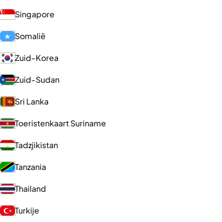
Singapore
Somalië
Zuid-Korea
Zuid-Sudan
Sri Lanka
Toeristenkaart Suriname
Tadzjikistan
Tanzania
Thailand
Turkije