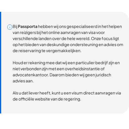
Bij
Passporta
hebben wij ons gespecialiseerd in het helpen
van reizigers bij het online aanvragen van visa voor
verschillende landen over de hele wereld. Onze focus ligt
op het bieden van deskundige ondersteuning en advies om
de reiservaring te vergemakkelijken.
Houd er rekening mee dat wij een particulier bedrijf zijn en
niet verbonden zijn met een overheidsinstantie of
advocatenkantoor. Daarom bieden wij geen juridisch
advies aan.
Als u dat liever heeft, kunt u een visum direct aanvragen via
de officiële website van de regering.