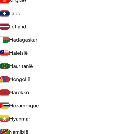
Kirgizië
Laos
Letland
Madagaskar
Maleisië
Mauritanië
Mongolië
Marokko
Mozambique
Myanmar
Namibië