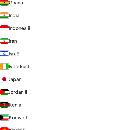
Ghana
India
Indonesië
Iran
Israël
Ivoorkust
Japan
Jordanië
Kenia
Koeweit