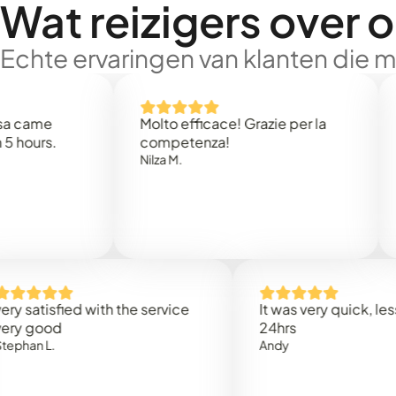
Wat reizigers over 
Echte ervaringen van klanten die 
e
Molto efficace! Grazie per la
Thank
s.
competenza!
Mark N
Nilza M.
isfied with the service
It was very quick, less than
od
24hrs
.
Andy