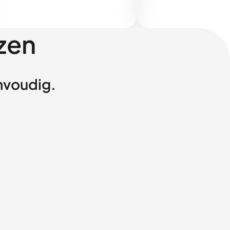
zen
envoudig.