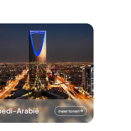
oedi-Arabië
meer tonen