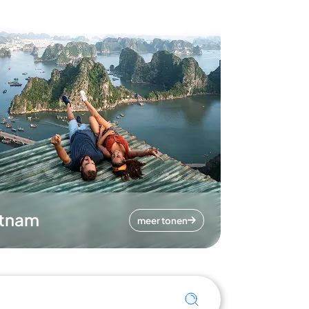
etnam
meer tonen