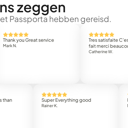
ons zeggen
met Passporta hebben gereisd.
 you Great service
Tres satisfaite C’est rap
.
fait merci beaucoup
Catherine W.
Super Everything good
Rapidez
Rainer K.
Marta R.