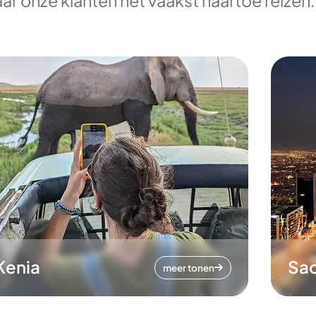
ar onze klanten het vaakst naartoe reizen.
Kenia
Sa
meer tonen