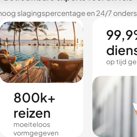
hoog slagingspercentage en 24/7 onderst
99,9
dien
op tijd g
800k+
reizen
moeiteloos
vormgegeven