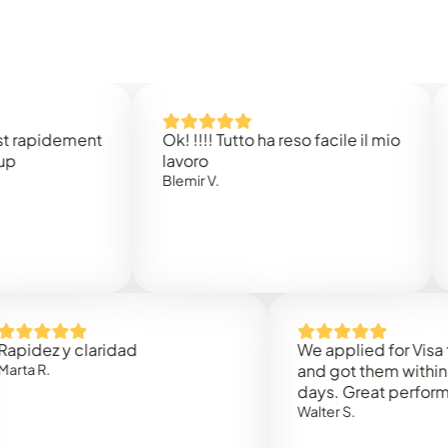
idement
Ok! !!!! Tutto ha reso facile il mio
Easy 
lavoro
Rene 
Blemir V.
 y claridad
We applied for Visa to Oma
and got them within 3 work
days. Great performance!
Walter S.