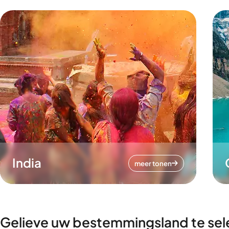
India
meer tonen
Gelieve uw bestemmingsland te sel