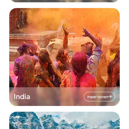
India
meer tonen