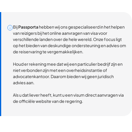
Bij
Passporta
hebben wij ons gespecialiseerd in het helpen
van reizigers bij het online aanvragen van visa voor
verschillende landen over de hele wereld. Onze focus ligt
op het bieden van deskundige ondersteuning en advies om
de reiservaring te vergemakkelijken.
Houd er rekening mee dat wij een particulier bedrijf zijn en
niet verbonden zijn met een overheidsinstantie of
advocatenkantoor. Daarom bieden wij geen juridisch
advies aan.
Als u dat liever heeft, kunt u een visum direct aanvragen via
de officiële website van de regering.