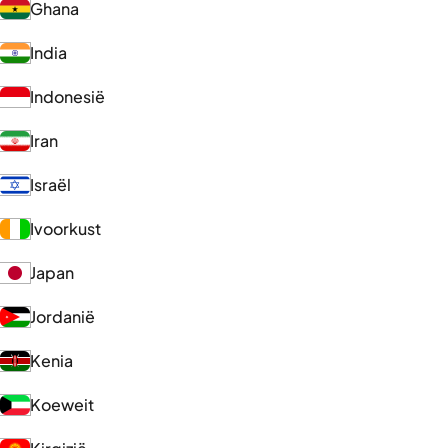
Ghana
India
Indonesië
Iran
Israël
Ivoorkust
Japan
Jordanië
Kenia
Koeweit