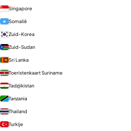
Singapore
Somalië
Zuid-Korea
Zuid-Sudan
Sri Lanka
Toeristenkaart Suriname
Tadzjikistan
Tanzania
Thailand
Turkije