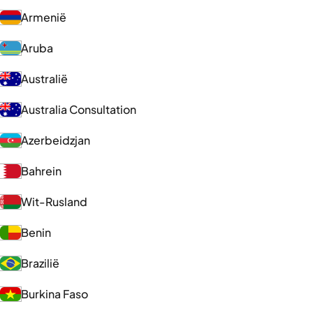
Armenië
Aruba
Australië
Australia Consultation
Azerbeidzjan
Bahrein
Wit-Rusland
Benin
Brazilië
Burkina Faso