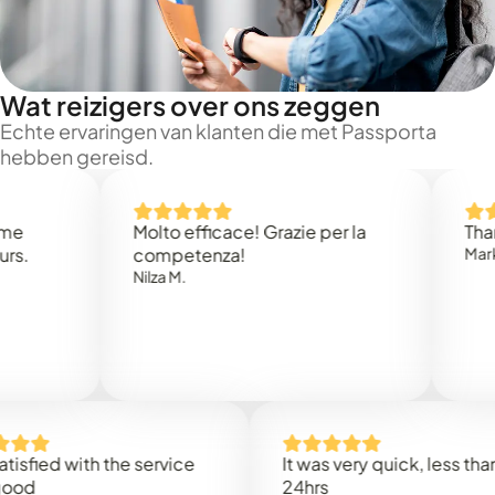
Wat reizigers over ons zeggen
Echte ervaringen van klanten die met Passporta
hebben gereisd.
Molto efficace! Grazie per la
Thank yo
competenza!
Mark N.
Nilza M.
ied with the service
It was very quick, less than
24hrs