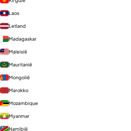
Kirgizië
Laos
Letland
Madagaskar
Maleisië
Mauritanië
Mongolië
Marokko
Mozambique
Myanmar
Namibië