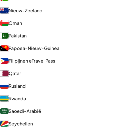
Nieuw-Zeeland
Oman
Pakistan
Papoea-Nieuw-Guinea
Filipijnen eTravel Pass
Qatar
Rusland
Rwanda
Saoedi-Arabië
Seychellen