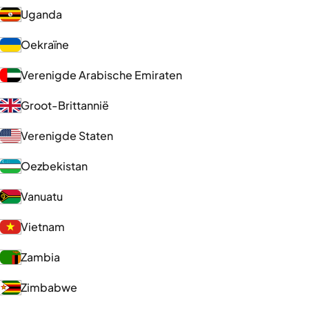
Uganda
Oekraïne
Verenigde Arabische Emiraten
Groot-Brittannië
Verenigde Staten
Oezbekistan
Vanuatu
Vietnam
Zambia
Zimbabwe