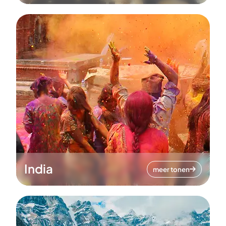
India
meer tonen