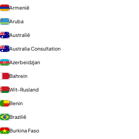
Armenië
Aruba
Australië
Australia Consultation
Azerbeidzjan
Bahrein
Wit-Rusland
Benin
Brazilië
Burkina Faso