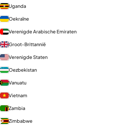
Uganda
Oekraïne
Verenigde Arabische Emiraten
Groot-Brittannië
Verenigde Staten
Oezbekistan
Vanuatu
Vietnam
Zambia
Zimbabwe