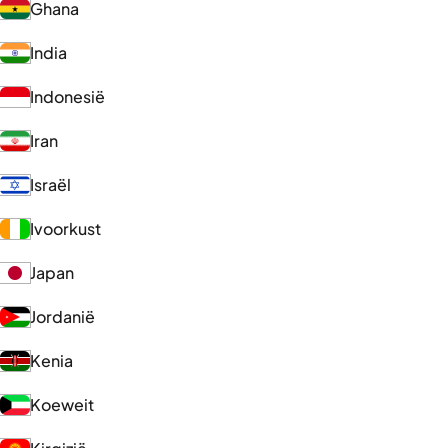
Ghana
India
Indonesië
Iran
Israël
Ivoorkust
Japan
Jordanië
Kenia
Koeweit