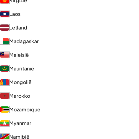
Kirgizië
Laos
Letland
Madagaskar
Maleisië
Mauritanië
Mongolië
Marokko
Mozambique
Myanmar
Namibië