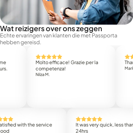
Wat reizigers over ons zeggen
Echte ervaringen van klanten die met Passporta
hebben gereisd.
Molto efficace! Grazie per la
Thank you
competenza!
Mark N.
Nilza M.
d with the service
It was very quick, less than
24hrs