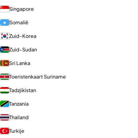
Singapore
Somalië
Zuid-Korea
Zuid-Sudan
Sri Lanka
Toeristenkaart Suriname
Tadzjikistan
Tanzania
Thailand
Turkije