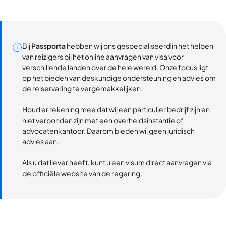
Bij
Passporta
hebben wij ons gespecialiseerd in het helpen
van reizigers bij het online aanvragen van visa voor
verschillende landen over de hele wereld. Onze focus ligt
op het bieden van deskundige ondersteuning en advies om
de reiservaring te vergemakkelijken.
Houd er rekening mee dat wij een particulier bedrijf zijn en
niet verbonden zijn met een overheidsinstantie of
advocatenkantoor. Daarom bieden wij geen juridisch
advies aan.
Als u dat liever heeft, kunt u een visum direct aanvragen via
de officiële website van de regering.