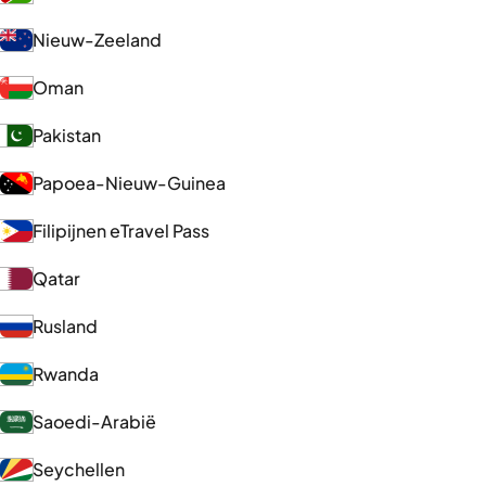
Nieuw-Zeeland
Oman
Pakistan
Papoea-Nieuw-Guinea
Filipijnen eTravel Pass
Qatar
Rusland
Rwanda
Saoedi-Arabië
Seychellen