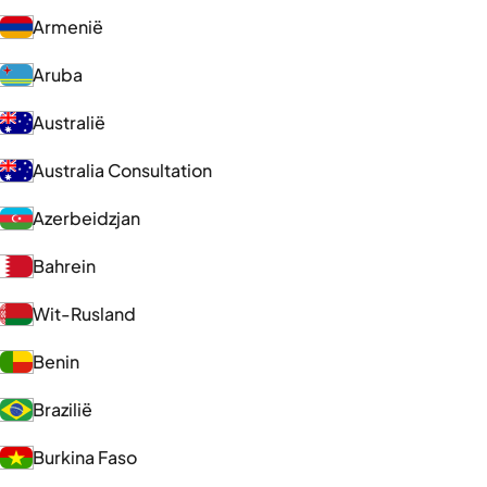
Armenië
Aruba
Australië
Australia Consultation
Azerbeidzjan
Bahrein
Wit-Rusland
Benin
Brazilië
Burkina Faso