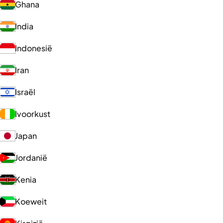
Ghana
India
Indonesië
Iran
Israël
Ivoorkust
Japan
Jordanië
Kenia
Koeweit