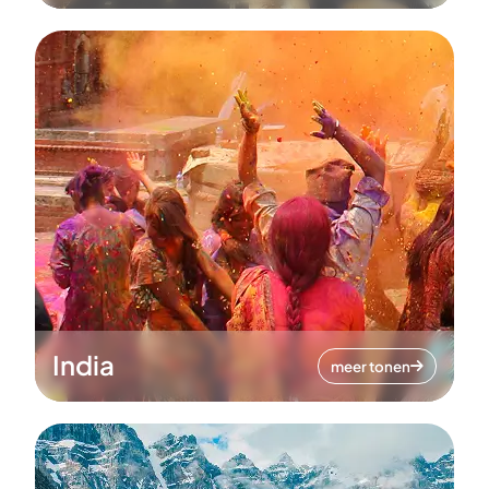
India
meer tonen