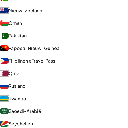
Nieuw-Zeeland
Oman
Pakistan
Papoea-Nieuw-Guinea
Filipijnen eTravel Pass
Qatar
Rusland
Rwanda
Saoedi-Arabië
Seychellen