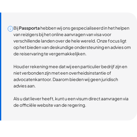
Bij
Passporta
hebben wij ons gespecialiseerd in het helpen
van reizigers bij het online aanvragen van visa voor
verschillende landen over de hele wereld. Onze focus ligt
op het bieden van deskundige ondersteuning en advies om
de reiservaring te vergemakkelijken.
Houd er rekening mee dat wij een particulier bedrijf zijn en
niet verbonden zijn met een overheidsinstantie of
advocatenkantoor. Daarom bieden wij geen juridisch
advies aan.
Als u dat liever heeft, kunt u een visum direct aanvragen via
de officiële website van de regering.