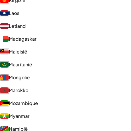
Kirgizië
Laos
Letland
Madagaskar
Maleisië
Mauritanië
Mongolië
Marokko
Mozambique
Myanmar
Namibië