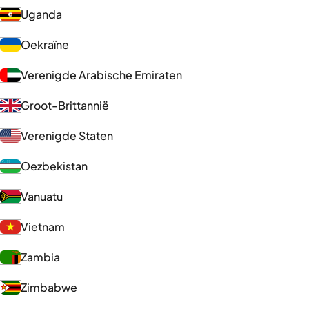
Uganda
Oekraïne
Verenigde Arabische Emiraten
Groot-Brittannië
Verenigde Staten
Oezbekistan
Vanuatu
Vietnam
Zambia
Zimbabwe