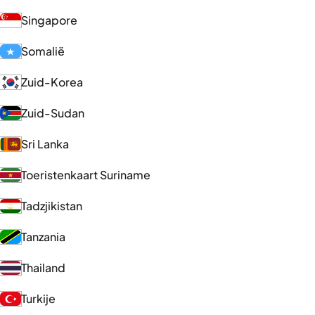
Singapore
Somalië
Zuid-Korea
Zuid-Sudan
Sri Lanka
Toeristenkaart Suriname
Tadzjikistan
Tanzania
Thailand
Turkije