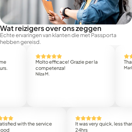
Wat reizigers over ons zeggen
Echte ervaringen van klanten die met Passporta
hebben gereisd.
Molto efficace! Grazie per la
Thank you
competenza!
Mark N.
Nilza M.
ed with the service
It was very quick, less than
24hrs