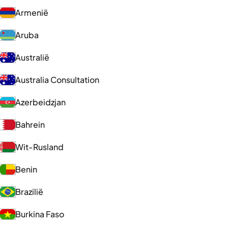
Armenië
Aruba
Australië
Australia Consultation
Azerbeidzjan
Bahrein
Wit-Rusland
Benin
Brazilië
Burkina Faso