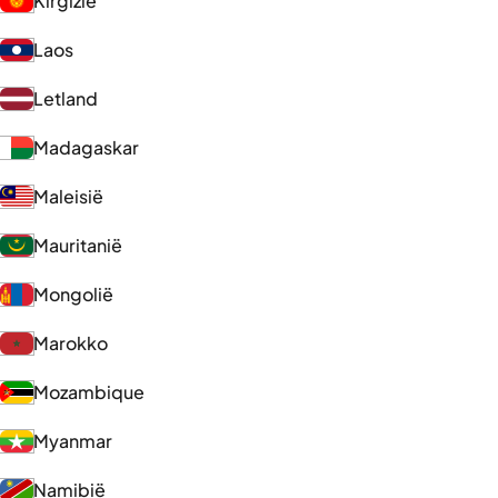
Kirgizië
Laos
Letland
Madagaskar
Maleisië
Mauritanië
Mongolië
Marokko
Mozambique
Myanmar
Namibië