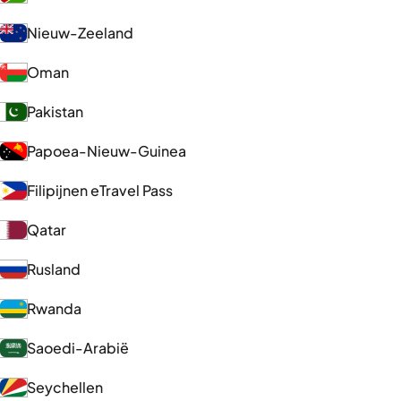
Nieuw-Zeeland
Oman
Pakistan
Papoea-Nieuw-Guinea
Filipijnen eTravel Pass
Qatar
Rusland
Rwanda
Saoedi-Arabië
Seychellen