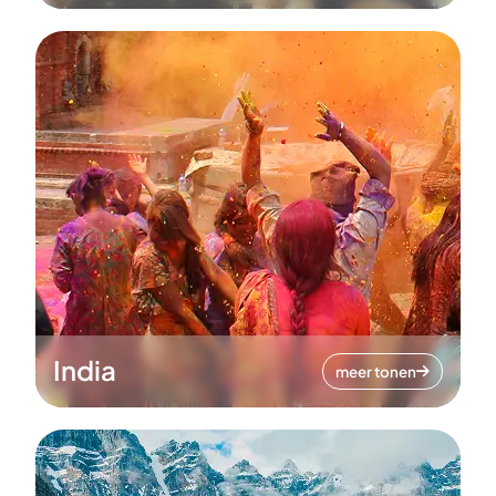
India
meer tonen