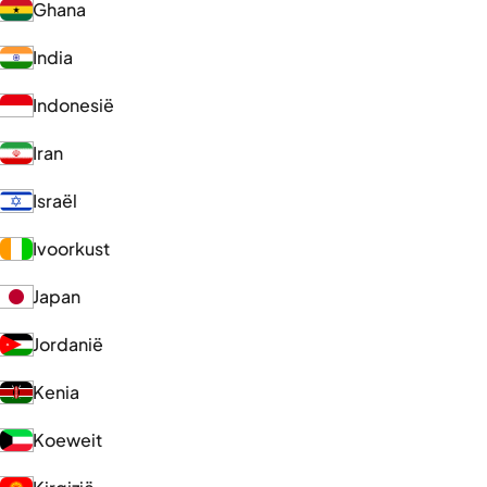
Ghana
India
Indonesië
Iran
Israël
Ivoorkust
Japan
Jordanië
Kenia
Koeweit