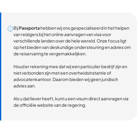
Bij
Passporta
hebben wij ons gespecialiseerd in het helpen
van reizigers bij het online aanvragen van visa voor
verschillende landen over de hele wereld. Onze focus ligt
op het bieden van deskundige ondersteuning en advies om
de reiservaring te vergemakkelijken.
Houd er rekening mee dat wij een particulier bedrijf zijn en
niet verbonden zijn met een overheidsinstantie of
advocatenkantoor. Daarom bieden wij geen juridisch
advies aan.
Als u dat liever heeft, kunt u een visum direct aanvragen via
de officiële website van de regering.