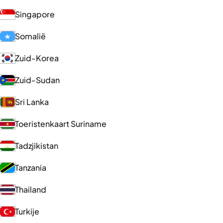
Singapore
Somalië
Zuid-Korea
Zuid-Sudan
Sri Lanka
Toeristenkaart Suriname
Tadzjikistan
Tanzania
Thailand
Turkije