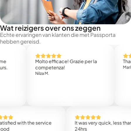
Wat reizigers over ons zeggen
Echte ervaringen van klanten die met Passporta
hebben gereisd.
Molto efficace! Grazie per la
Thank you
competenza!
Mark N.
Nilza M.
d with the service
It was very quick, less than
24hrs