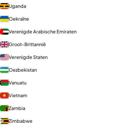
Uganda
Oekraïne
Verenigde Arabische Emiraten
Groot-Brittannië
Verenigde Staten
Oezbekistan
Vanuatu
Vietnam
Zambia
Zimbabwe