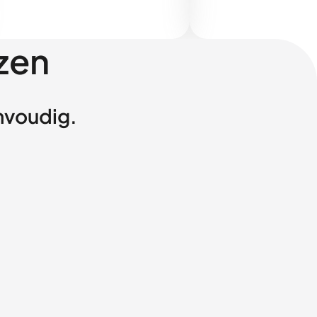
zen
envoudig.