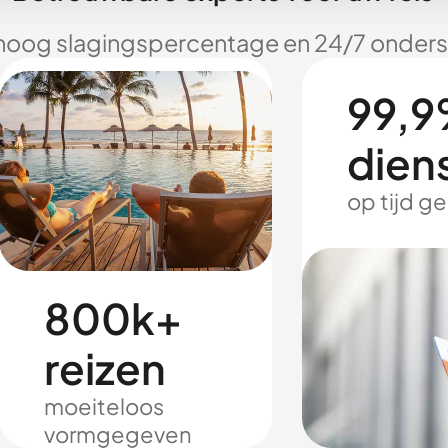
hoog slagingspercentage en 24/7 onderst
99,9
dien
op tijd g
800k+
reizen
moeiteloos
vormgegeven