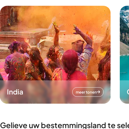
India
meer tonen
Gelieve uw bestemmingsland te sel