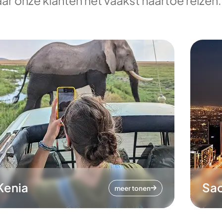
ar onze klanten het vaakst naartoe reizen.
Kenia
Sa
meer tonen