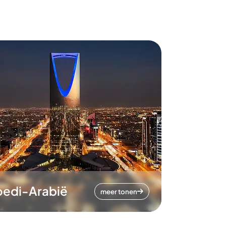
oedi-Arabië
meer tonen