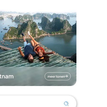
etnam
meer tonen