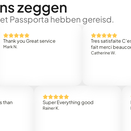
ons zeggen
met Passporta hebben gereisd.
 you Great service
Tres satisfaite C’est rap
.
fait merci beaucoup
Catherine W.
Super Everything good
Rapidez
Rainer K.
Marta R.