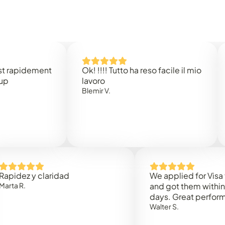
idement
Ok! !!!! Tutto ha reso facile il mio
Easy 
lavoro
Rene 
Blemir V.
 y claridad
We applied for Visa to Om
and got them within 3 work
days. Great performance!
Walter S.