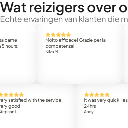
Wat reizigers over 
Echte ervaringen van klanten die 
e
Molto efficace! Grazie per la
Thank
s.
competenza!
Mark N
Nilza M.
isfied with the service
It was very quick, less than
od
24hrs
.
Andy