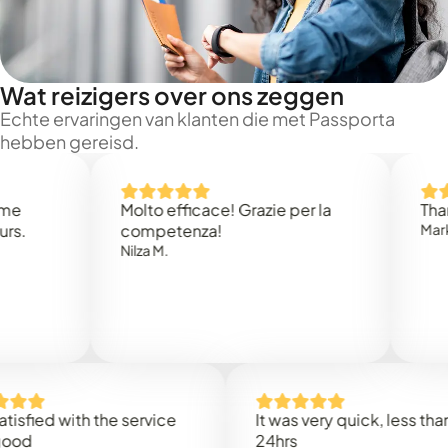
Wat reizigers over ons zeggen
Echte ervaringen van klanten die met Passporta
hebben gereisd.
Molto efficace! Grazie per la
Thank you
competenza!
Mark N.
Nilza M.
d with the service
It was very quick, less than
24hrs