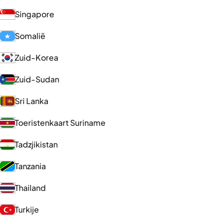
Singapore
Somalië
Zuid-Korea
Zuid-Sudan
Sri Lanka
Toeristenkaart Suriname
Tadzjikistan
Tanzania
Thailand
Turkije