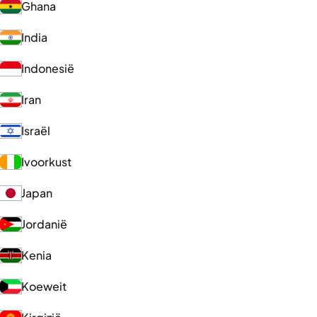
Ghana
India
Indonesië
Iran
Israël
Ivoorkust
Japan
Jordanië
Kenia
Koeweit