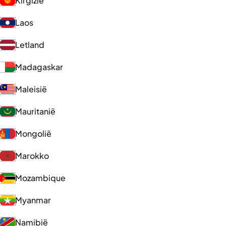
Kirgizië
Laos
Letland
Madagaskar
Maleisië
Mauritanië
Mongolië
Marokko
Mozambique
Myanmar
Namibië