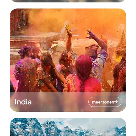
India
meer tonen