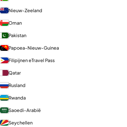
Nieuw-Zeeland
Oman
Pakistan
Papoea-Nieuw-Guinea
Filipijnen eTravel Pass
Qatar
Rusland
Rwanda
Saoedi-Arabië
Seychellen