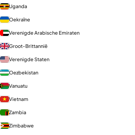
Uganda
Oekraïne
Verenigde Arabische Emiraten
Groot-Brittannië
Verenigde Staten
Oezbekistan
Vanuatu
Vietnam
Zambia
Zimbabwe