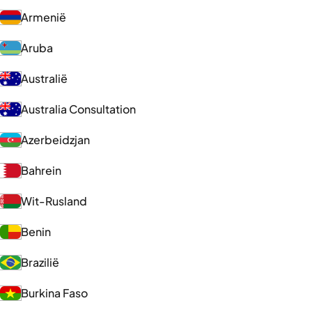
Armenië
Aruba
Australië
Australia Consultation
Azerbeidzjan
Bahrein
Wit-Rusland
Benin
Brazilië
Burkina Faso