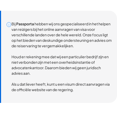
Bij
Passporta
hebben wij ons gespecialiseerd in het helpen
van reizigers bij het online aanvragen van visa voor
verschillende landen over de hele wereld. Onze focus ligt
op het bieden van deskundige ondersteuning en advies om
de reiservaring te vergemakkelijken.
Houd er rekening mee dat wij een particulier bedrijf zijn en
niet verbonden zijn met een overheidsinstantie of
advocatenkantoor. Daarom bieden wij geen juridisch
advies aan.
Als u dat liever heeft, kunt u een visum direct aanvragen via
de officiële website van de regering.