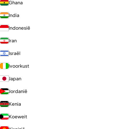
Ghana
India
Indonesië
Iran
Israël
Ivoorkust
Japan
Jordanië
Kenia
Koeweit