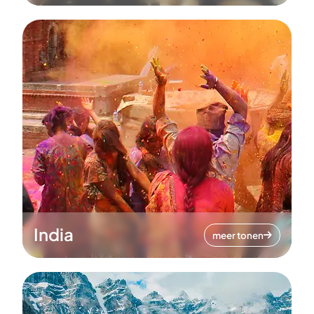
India
meer tonen