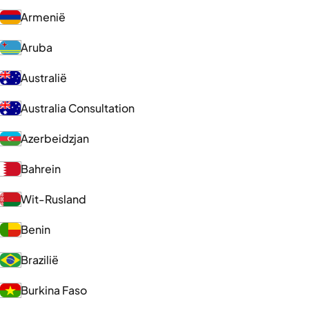
Armenië
Aruba
Australië
Australia Consultation
Azerbeidzjan
Bahrein
Wit-Rusland
Benin
Brazilië
Burkina Faso