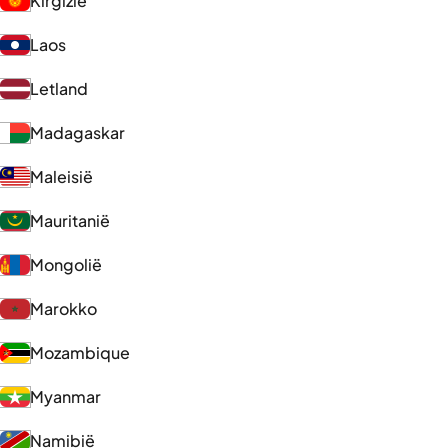
Kirgizië
Laos
Letland
Madagaskar
Maleisië
Mauritanië
Mongolië
Marokko
Mozambique
Myanmar
Namibië