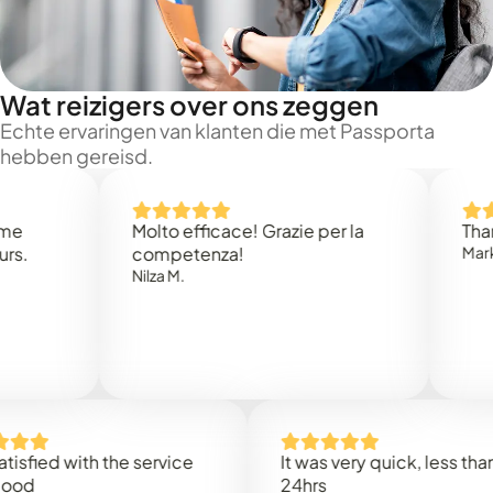
Wat reizigers over ons zeggen
Echte ervaringen van klanten die met Passporta
hebben gereisd.
Molto efficace! Grazie per la
Thank you
competenza!
Mark N.
Nilza M.
d with the service
It was very quick, less than
24hrs