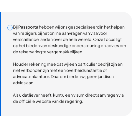
Bij
Passporta
hebben wij ons gespecialiseerd in het helpen
van reizigers bij het online aanvragen van visa voor
verschillende landen over de hele wereld. Onze focus ligt
op het bieden van deskundige ondersteuning en advies om
de reiservaring te vergemakkelijken.
Houd er rekening mee dat wij een particulier bedrijf zijn en
niet verbonden zijn met een overheidsinstantie of
advocatenkantoor. Daarom bieden wij geen juridisch
advies aan.
Als u dat liever heeft, kunt u een visum direct aanvragen via
de officiële website van de regering.