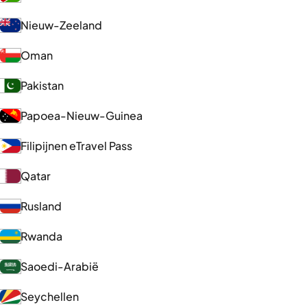
Nieuw-Zeeland
Oman
Pakistan
Papoea-Nieuw-Guinea
Filipijnen eTravel Pass
Qatar
Rusland
Rwanda
Saoedi-Arabië
Seychellen