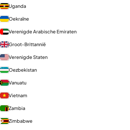
Uganda
Oekraïne
Verenigde Arabische Emiraten
Groot-Brittannië
Verenigde Staten
Oezbekistan
Vanuatu
Vietnam
Zambia
Zimbabwe