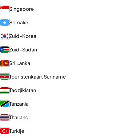
Singapore
Somalië
Zuid-Korea
Zuid-Sudan
Sri Lanka
Toeristenkaart Suriname
Tadzjikistan
Tanzania
Thailand
Turkije