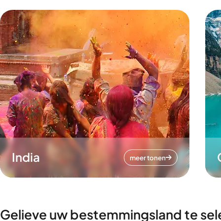
India
meer tonen
Gelieve uw bestemmingsland te sel