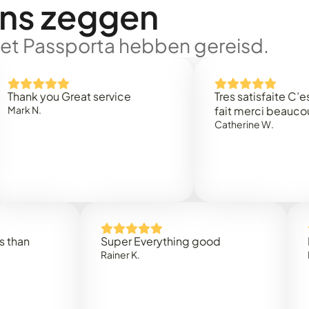
ons zeggen
met Passporta hebben gereisd.
 you Great service
Tres satisfaite C’est rap
.
fait merci beaucoup
Catherine W.
Super Everything good
Rapidez
Rainer K.
Marta R.