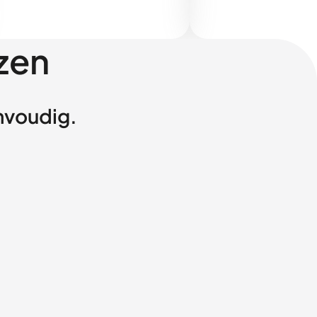
zen
envoudig.