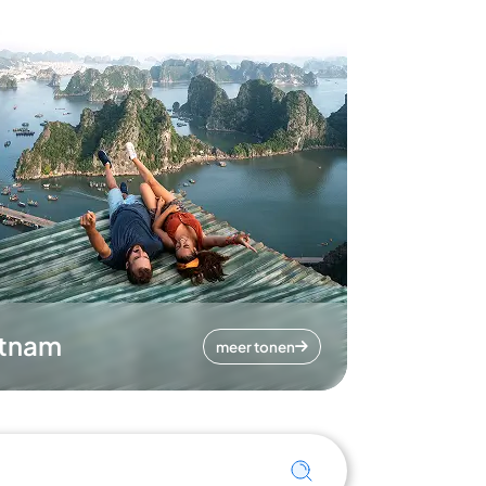
etnam
meer tonen