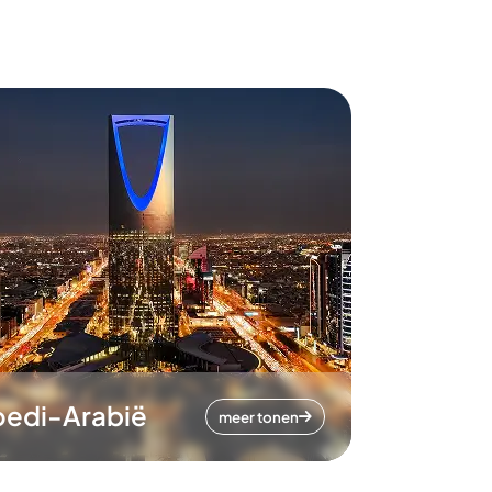
oedi-Arabië
meer tonen