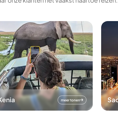
ar onze klanten het vaakst naartoe reizen.
Kenia
Sa
meer tonen