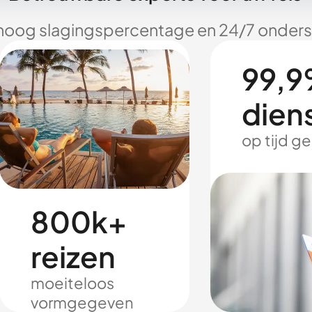
hoog slagingspercentage en 24/7 onderst
99,9
dien
op tijd g
800k+
reizen
moeiteloos
vormgegeven