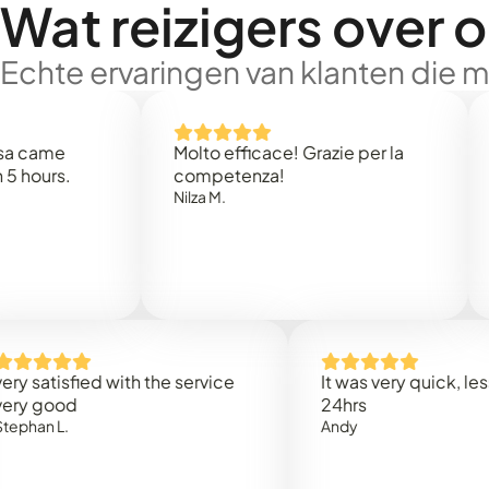
Wat reizigers over 
Echte ervaringen van klanten die 
e
Molto efficace! Grazie per la
Thank
s.
competenza!
Mark N
Nilza M.
isfied with the service
It was very quick, less than
od
24hrs
.
Andy