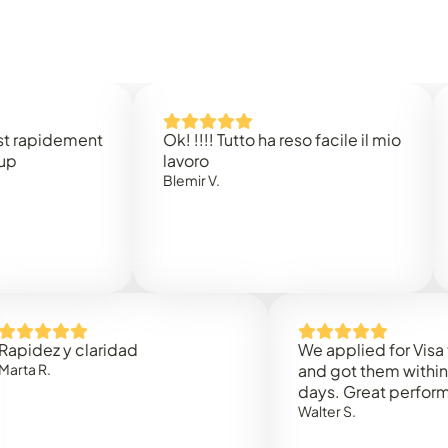
idement
Ok! !!!! Tutto ha reso facile il mio
Easy 
lavoro
Rene 
Blemir V.
 y claridad
We applied for Visa to Oma
and got them within 3 work
days. Great performance!
Walter S.