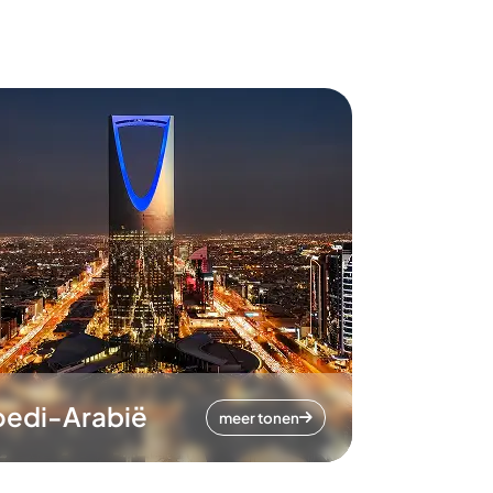
oedi-Arabië
meer tonen