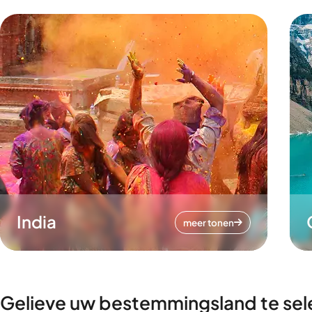
India
meer tonen
Gelieve uw bestemmingsland te sel