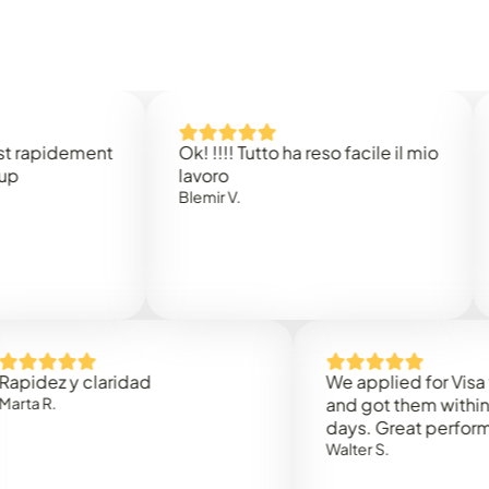
idement
Ok! !!!! Tutto ha reso facile il mio
Easy 
lavoro
Rene 
Blemir V.
 y claridad
We applied for Visa to Om
and got them within 3 work
days. Great performance!
Walter S.