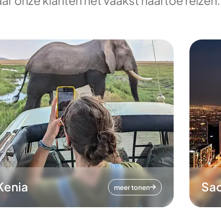
ar onze klanten het vaakst naartoe reizen.
Kenia
Sa
meer tonen