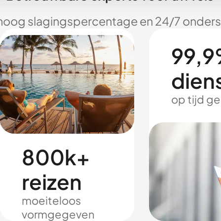
hoog slagingspercentage en 24/7 onderst
99,9
dien
op tijd g
800k+
reizen
moeiteloos
vormgegeven