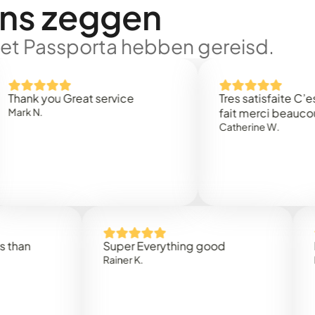
ons zeggen
met Passporta hebben gereisd.
 you Great service
Tres satisfaite C’est rap
.
fait merci beaucoup
Catherine W.
Super Everything good
Rapidez
Rainer K.
Marta R.