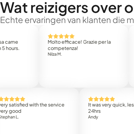
Wat reizigers over 
Echte ervaringen van klanten die 
e
Molto efficace! Grazie per la
Thank
s.
competenza!
Mark N
Nilza M.
isfied with the service
It was very quick, less than
od
24hrs
.
Andy