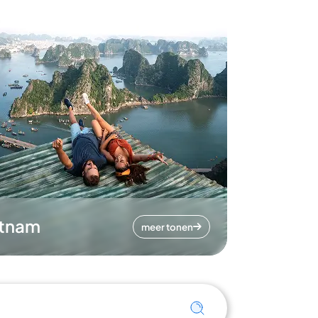
etnam
meer tonen