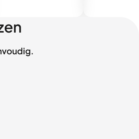
zen
envoudig.