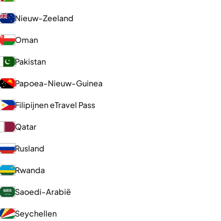
Nieuw-Zeeland
Oman
Pakistan
Papoea-Nieuw-Guinea
Filipijnen eTravel Pass
Qatar
Rusland
Rwanda
Saoedi-Arabië
Seychellen