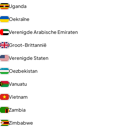
Uganda
Oekraïne
Verenigde Arabische Emiraten
Groot-Brittannië
Verenigde Staten
Oezbekistan
Vanuatu
Vietnam
Zambia
Zimbabwe