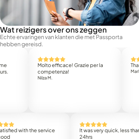
Wat reizigers over ons zeggen
Echte ervaringen van klanten die met Passporta
hebben gereisd.
Molto efficace! Grazie per la
Thank yo
competenza!
Mark N.
Nilza M.
ied with the service
It was very quick, less than
24hrs