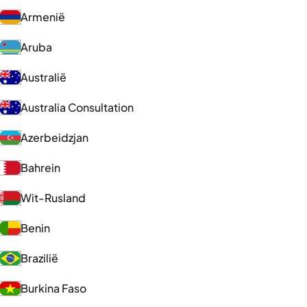
Armenië
Aruba
Australië
Australia Consultation
Azerbeidzjan
Bahrein
Wit-Rusland
Benin
Brazilië
Burkina Faso