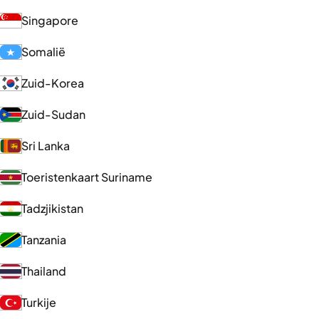
Singapore
Somalië
Zuid-Korea
Zuid-Sudan
Sri Lanka
Toeristenkaart Suriname
Tadzjikistan
Tanzania
Thailand
Turkije