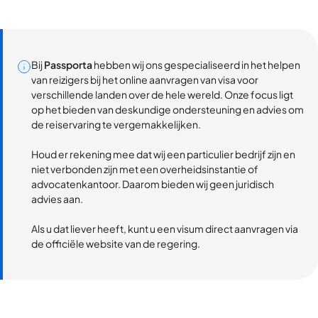
Bij
Passporta
hebben wij ons gespecialiseerd in het helpen
van reizigers bij het online aanvragen van visa voor
verschillende landen over de hele wereld. Onze focus ligt
op het bieden van deskundige ondersteuning en advies om
de reiservaring te vergemakkelijken.
Houd er rekening mee dat wij een particulier bedrijf zijn en
niet verbonden zijn met een overheidsinstantie of
advocatenkantoor. Daarom bieden wij geen juridisch
advies aan.
Als u dat liever heeft, kunt u een visum direct aanvragen via
de officiële website van de regering.