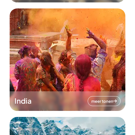
India
meer tonen