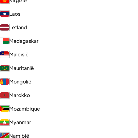
Kirgizië
Laos
Letland
Madagaskar
Maleisië
Mauritanië
Mongolië
Marokko
Mozambique
Myanmar
Namibië