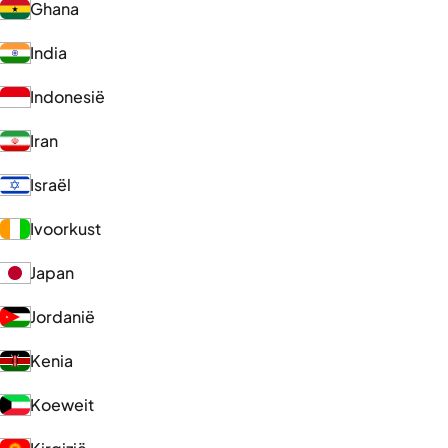
Ghana
India
Indonesië
Iran
Israël
Ivoorkust
Japan
Jordanië
Kenia
Koeweit