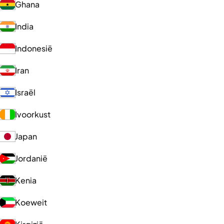
Ghana
India
Indonesië
Iran
Israël
Ivoorkust
Japan
Jordanië
Kenia
Koeweit