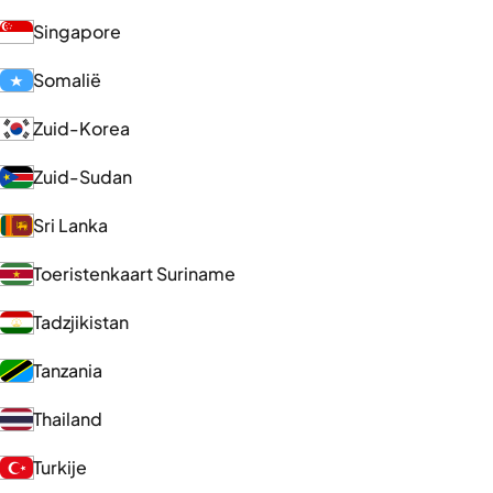
Singapore
Somalië
Zuid-Korea
Zuid-Sudan
Sri Lanka
Toeristenkaart Suriname
Tadzjikistan
Tanzania
Thailand
Turkije