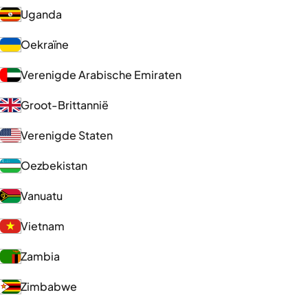
Uganda
Oekraïne
Verenigde Arabische Emiraten
Groot-Brittannië
Verenigde Staten
Oezbekistan
Vanuatu
Vietnam
Zambia
Zimbabwe