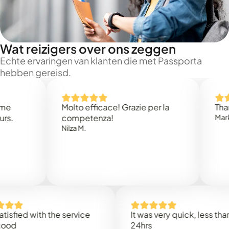
Wat reizigers over ons zeggen
Echte ervaringen van klanten die met Passporta
hebben gereisd.
Molto efficace! Grazie per la
Thank you
competenza!
Mark N.
Nilza M.
ed with the service
It was very quick, less than
24hrs