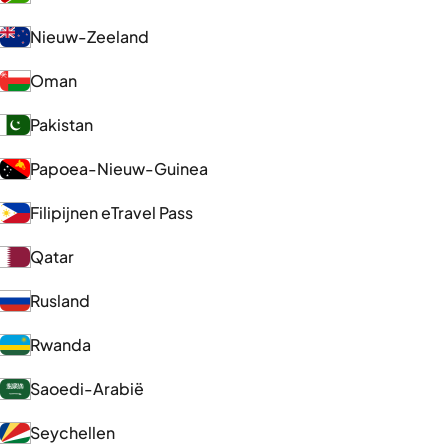
Nieuw-Zeeland
Oman
Pakistan
Papoea-Nieuw-Guinea
Filipijnen eTravel Pass
Qatar
Rusland
Rwanda
Saoedi-Arabië
Seychellen