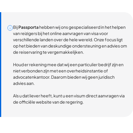
Bij
Passporta
hebben wij ons gespecialiseerd in het helpen
van reizigers bij het online aanvragen van visa voor
verschillende landen over de hele wereld. Onze focus ligt
op het bieden van deskundige ondersteuning en advies om
de reiservaring te vergemakkelijken.
Houd er rekening mee dat wij een particulier bedrijf zijn en
niet verbonden zijn met een overheidsinstantie of
advocatenkantoor. Daarom bieden wij geen juridisch
advies aan.
Als u dat liever heeft, kunt u een visum direct aanvragen via
de officiële website van de regering.