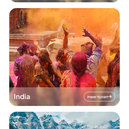
India
meer tonen