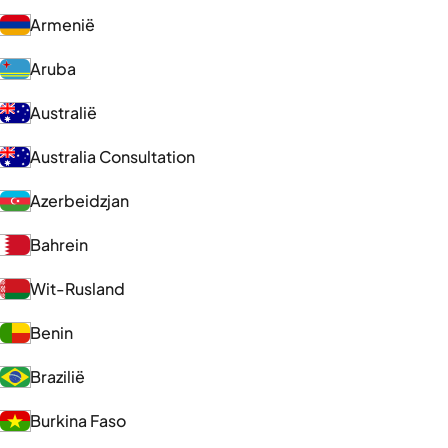
Armenië
Aruba
Australië
Australia Consultation
Azerbeidzjan
Bahrein
Wit-Rusland
Benin
Brazilië
Burkina Faso