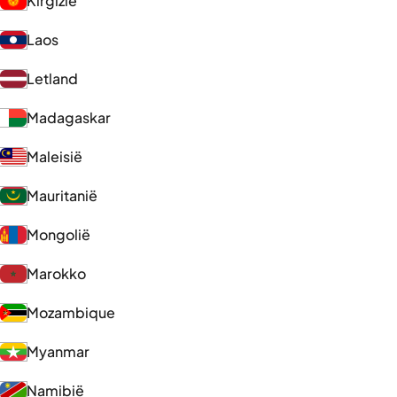
Kirgizië
Laos
Letland
Madagaskar
Maleisië
Mauritanië
Mongolië
Marokko
Mozambique
Myanmar
Namibië