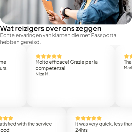
Wat reizigers over ons zeggen
Echte ervaringen van klanten die met Passporta
hebben gereisd.
Molto efficace! Grazie per la
Thank you
competenza!
Mark N.
Nilza M.
ed with the service
It was very quick, less than
24hrs