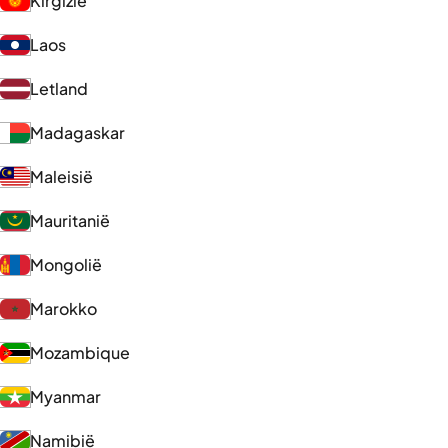
Kirgizië
Laos
Letland
Madagaskar
Maleisië
Mauritanië
Mongolië
Marokko
Mozambique
Myanmar
Namibië