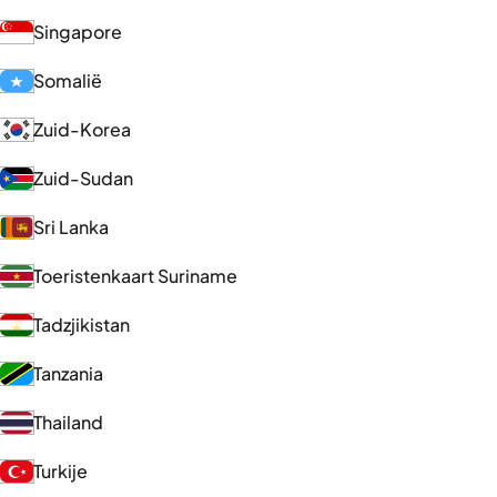
Singapore
Somalië
Zuid-Korea
Zuid-Sudan
Sri Lanka
Toeristenkaart Suriname
Tadzjikistan
Tanzania
Thailand
Turkije