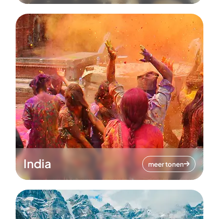
India
meer tonen