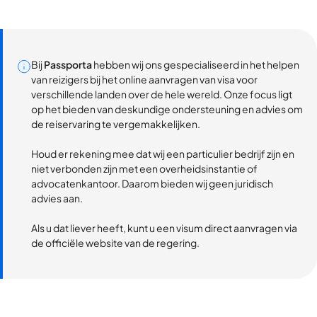
Bij
Passporta
hebben wij ons gespecialiseerd in het helpen
van reizigers bij het online aanvragen van visa voor
verschillende landen over de hele wereld. Onze focus ligt
op het bieden van deskundige ondersteuning en advies om
de reiservaring te vergemakkelijken.
Houd er rekening mee dat wij een particulier bedrijf zijn en
niet verbonden zijn met een overheidsinstantie of
advocatenkantoor. Daarom bieden wij geen juridisch
advies aan.
Als u dat liever heeft, kunt u een visum direct aanvragen via
de officiële website van de regering.