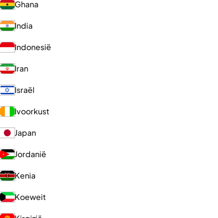
Ghana
India
Indonesië
Iran
Israël
Ivoorkust
Japan
Jordanië
Kenia
Koeweit