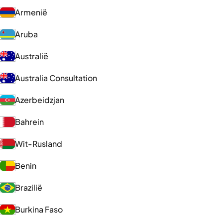
Armenië
Aruba
Australië
Australia Consultation
Azerbeidzjan
Bahrein
Wit-Rusland
Benin
Brazilië
Burkina Faso