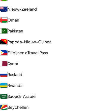
Nieuw-Zeeland
Oman
Pakistan
Papoea-Nieuw-Guinea
Filipijnen eTravel Pass
Qatar
Rusland
Rwanda
Saoedi-Arabië
Seychellen