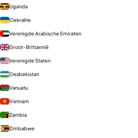
Uganda
Oekraïne
Verenigde Arabische Emiraten
Groot-Brittannië
Verenigde Staten
Oezbekistan
Vanuatu
Vietnam
Zambia
Zimbabwe