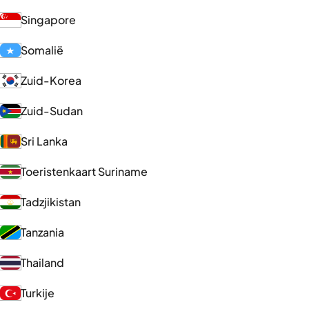
Singapore
Somalië
Zuid-Korea
Zuid-Sudan
Sri Lanka
Toeristenkaart Suriname
Tadzjikistan
Tanzania
Thailand
Turkije