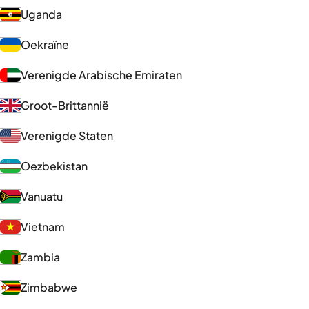
Uganda
Oekraïne
Verenigde Arabische Emiraten
Groot-Brittannië
Verenigde Staten
Oezbekistan
Vanuatu
Vietnam
Zambia
Zimbabwe