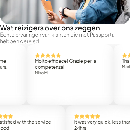
Wat reizigers over ons zeggen
Echte ervaringen van klanten die met Passporta
hebben gereisd.
Molto efficace! Grazie per la
Thank you
competenza!
Mark N.
Nilza M.
ed with the service
It was very quick, less than
24hrs