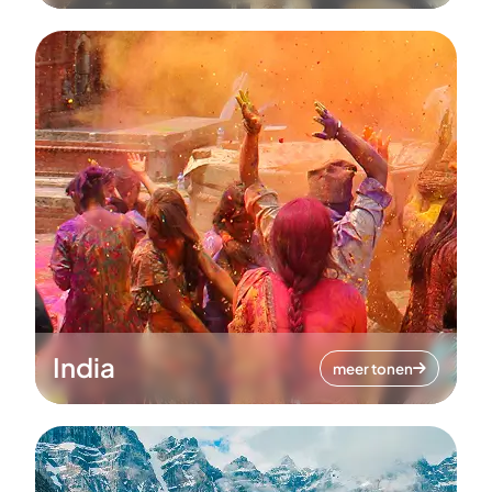
India
meer tonen