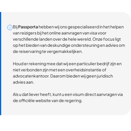
Bij
Passporta
hebben wij ons gespecialiseerd in het helpen
van reizigers bij het online aanvragen van visa voor
verschillende landen over de hele wereld. Onze focus ligt
op het bieden van deskundige ondersteuning en advies om
de reiservaring te vergemakkelijken.
Houd er rekening mee dat wij een particulier bedrijf zijn en
niet verbonden zijn met een overheidsinstantie of
advocatenkantoor. Daarom bieden wij geen juridisch
advies aan.
Als u dat liever heeft, kunt u een visum direct aanvragen via
de officiële website van de regering.