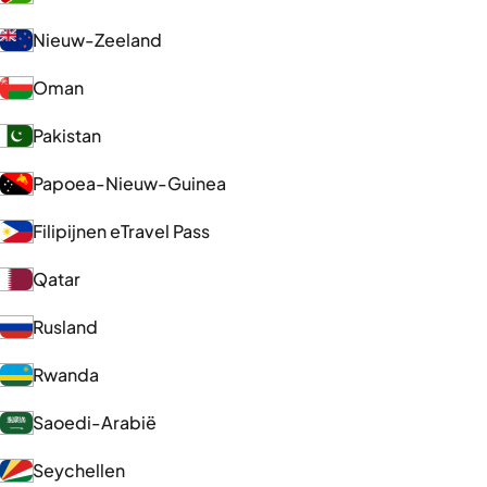
Nieuw-Zeeland
Oman
Pakistan
Papoea-Nieuw-Guinea
Filipijnen eTravel Pass
Qatar
Rusland
Rwanda
Saoedi-Arabië
Seychellen