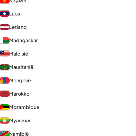
Kirgizië
Laos
Letland
Madagaskar
Maleisië
Mauritanië
Mongolië
Marokko
Mozambique
Myanmar
Namibië