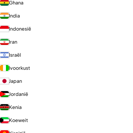
Ghana
India
Indonesië
Iran
Israël
Ivoorkust
Japan
Jordanië
Kenia
Koeweit