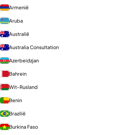
Armenië
Aruba
Australië
Australia Consultation
Azerbeidzjan
Bahrein
Wit-Rusland
Benin
Brazilië
Burkina Faso