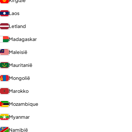
Kirgizië
Laos
Letland
Madagaskar
Maleisië
Mauritanië
Mongolië
Marokko
Mozambique
Myanmar
Namibië