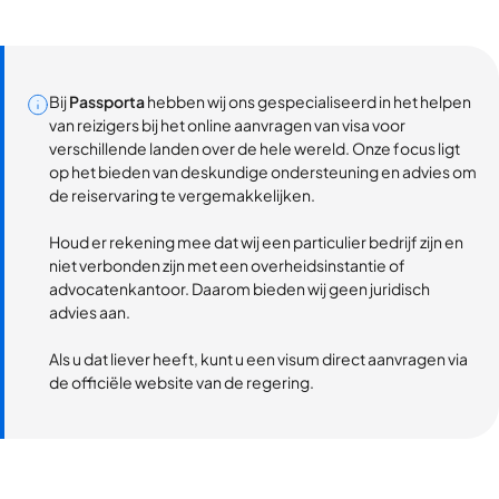
Bij
Passporta
hebben wij ons gespecialiseerd in het helpen
van reizigers bij het online aanvragen van visa voor
verschillende landen over de hele wereld. Onze focus ligt
op het bieden van deskundige ondersteuning en advies om
de reiservaring te vergemakkelijken.
Houd er rekening mee dat wij een particulier bedrijf zijn en
niet verbonden zijn met een overheidsinstantie of
advocatenkantoor. Daarom bieden wij geen juridisch
advies aan.
Als u dat liever heeft, kunt u een visum direct aanvragen via
de officiële website van de regering.