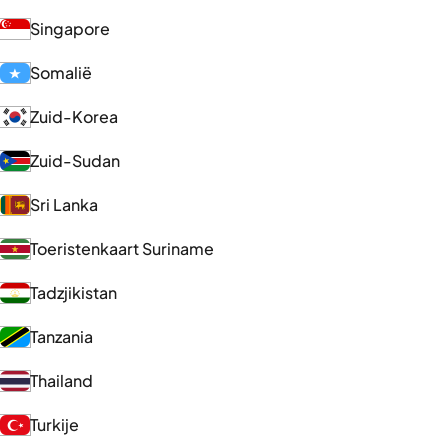
Singapore
Somalië
Zuid-Korea
Zuid-Sudan
Sri Lanka
Toeristenkaart Suriname
Tadzjikistan
Tanzania
Thailand
Turkije