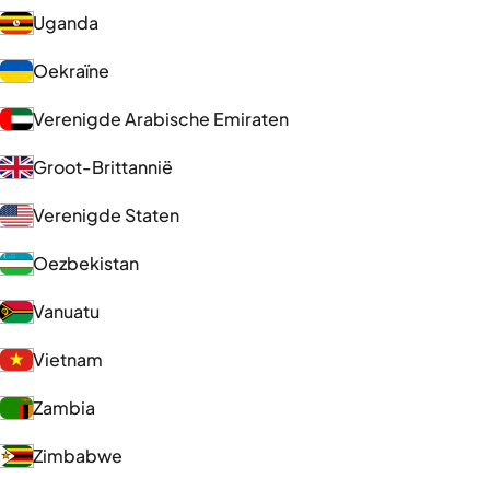
Uganda
Oekraïne
Verenigde Arabische Emiraten
Groot-Brittannië
Verenigde Staten
Oezbekistan
Vanuatu
Vietnam
Zambia
Zimbabwe