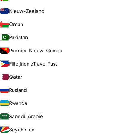
Nieuw-Zeeland
Oman
Pakistan
Papoea-Nieuw-Guinea
Filipijnen eTravel Pass
Qatar
Rusland
Rwanda
Saoedi-Arabië
Seychellen