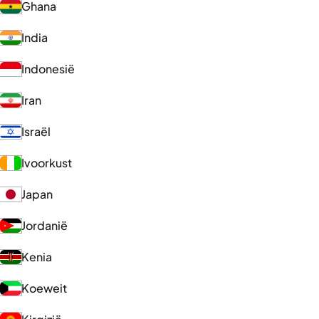
Ghana
India
Indonesië
Iran
Israël
Ivoorkust
Japan
Jordanië
Kenia
Koeweit