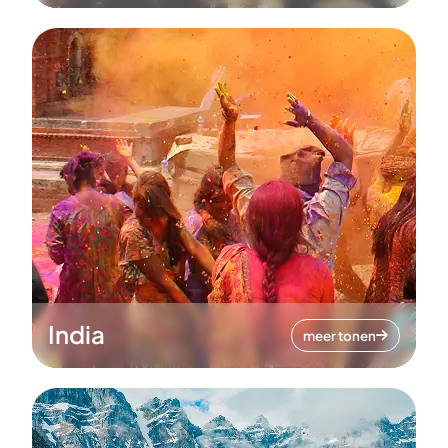
India
meer tonen