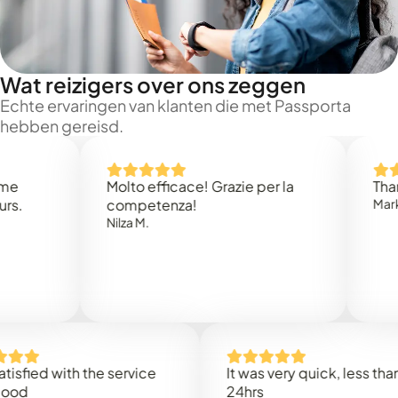
Wat reizigers over ons zeggen
Echte ervaringen van klanten die met Passporta
hebben gereisd.
Molto efficace! Grazie per la
Thank you
competenza!
Mark N.
Nilza M.
d with the service
It was very quick, less than
24hrs