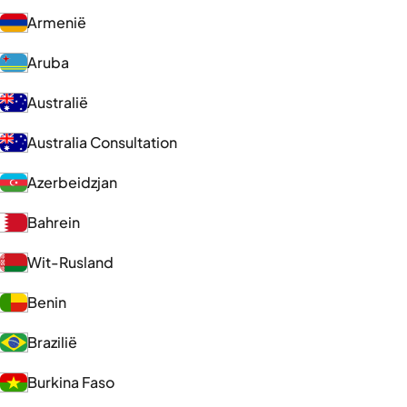
Armenië
Aruba
Australië
Australia Consultation
Azerbeidzjan
Bahrein
Wit-Rusland
Benin
Brazilië
Burkina Faso