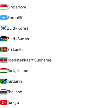
Singapore
Somalië
Zuid-Korea
Zuid-Sudan
Sri Lanka
Toeristenkaart Suriname
Tadzjikistan
Tanzania
Thailand
Turkije