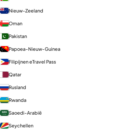
Nieuw-Zeeland
Oman
Pakistan
Papoea-Nieuw-Guinea
Filipijnen eTravel Pass
Qatar
Rusland
Rwanda
Saoedi-Arabië
Seychellen