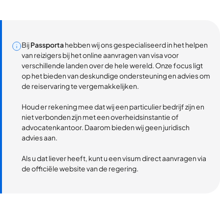
Bij
Passporta
hebben wij ons gespecialiseerd in het helpen
van reizigers bij het online aanvragen van visa voor
verschillende landen over de hele wereld. Onze focus ligt
op het bieden van deskundige ondersteuning en advies om
de reiservaring te vergemakkelijken.
Houd er rekening mee dat wij een particulier bedrijf zijn en
niet verbonden zijn met een overheidsinstantie of
advocatenkantoor. Daarom bieden wij geen juridisch
advies aan.
Als u dat liever heeft, kunt u een visum direct aanvragen via
de officiële website van de regering.