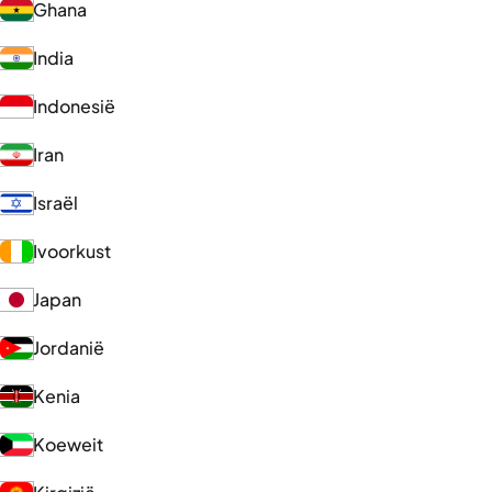
Ghana
India
Indonesië
Iran
Israël
Ivoorkust
Japan
Jordanië
Kenia
Koeweit