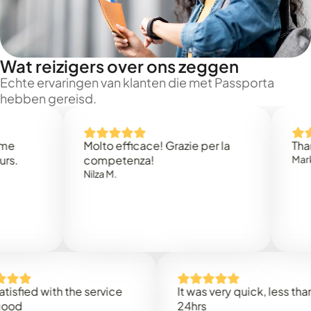
Wat reizigers over ons zeggen
Echte ervaringen van klanten die met Passporta
hebben gereisd.
Molto efficace! Grazie per la
Thank you
competenza!
Mark N.
Nilza M.
d with the service
It was very quick, less than
24hrs