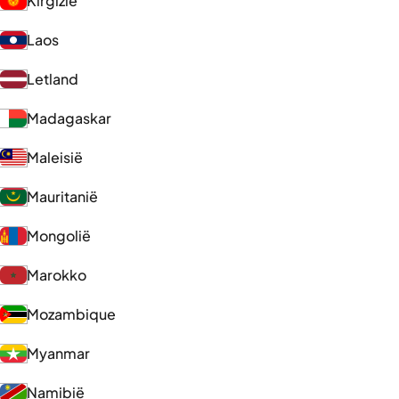
Kirgizië
Laos
Letland
Madagaskar
Maleisië
Mauritanië
Mongolië
Marokko
Mozambique
Myanmar
Namibië