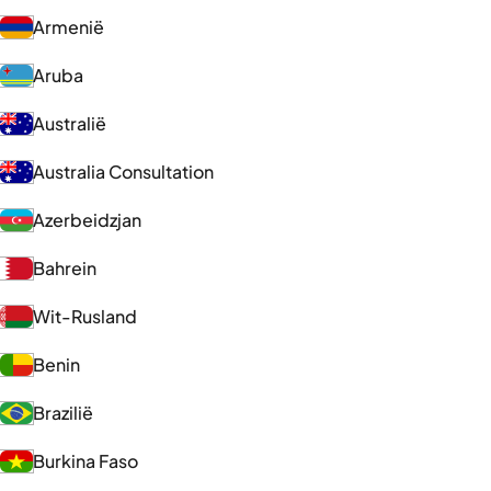
Armenië
Aruba
Australië
Australia Consultation
Azerbeidzjan
Bahrein
Wit-Rusland
Benin
Brazilië
Burkina Faso