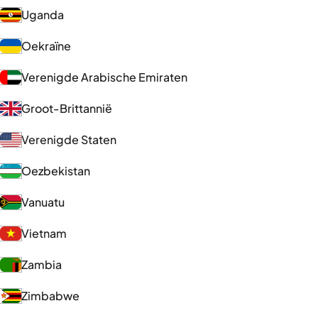
Uganda
Oekraïne
Verenigde Arabische Emiraten
Groot-Brittannië
Verenigde Staten
Oezbekistan
Vanuatu
Vietnam
Zambia
Zimbabwe