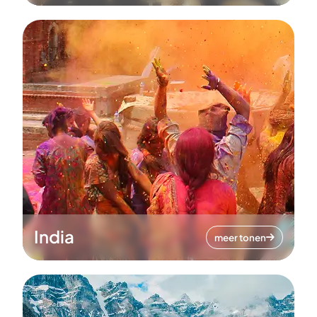
India
meer tonen