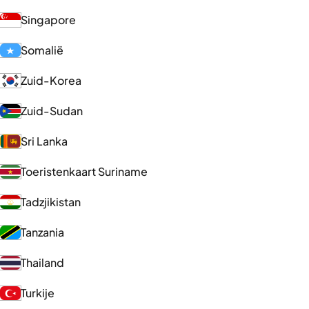
Singapore
Somalië
Zuid-Korea
Zuid-Sudan
Sri Lanka
Toeristenkaart Suriname
Tadzjikistan
Tanzania
Thailand
Turkije