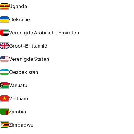
Uganda
Oekraïne
Verenigde Arabische Emiraten
Groot-Brittannië
Verenigde Staten
Oezbekistan
Vanuatu
Vietnam
Zambia
Zimbabwe