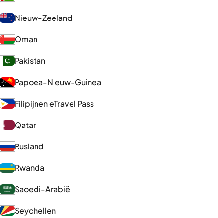
Nieuw-Zeeland
Oman
Pakistan
Papoea-Nieuw-Guinea
Filipijnen eTravel Pass
Qatar
Rusland
Rwanda
Saoedi-Arabië
Seychellen