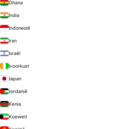
Ghana
India
Indonesië
Iran
Israël
Ivoorkust
Japan
Jordanië
Kenia
Koeweit