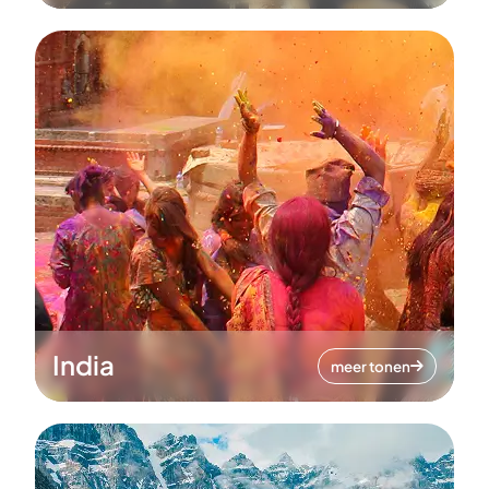
India
meer tonen