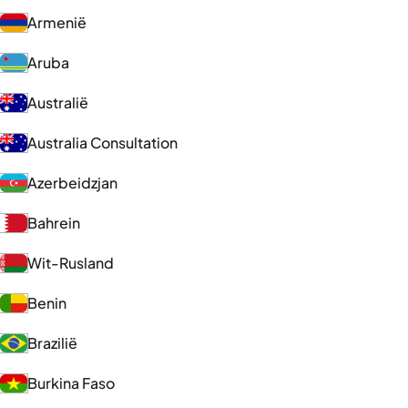
Armenië
Aruba
Australië
Australia Consultation
Azerbeidzjan
Bahrein
Wit-Rusland
Benin
Brazilië
Burkina Faso