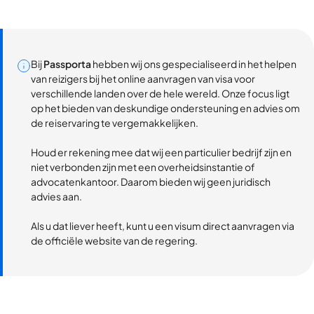
Bij
Passporta
hebben wij ons gespecialiseerd in het helpen
van reizigers bij het online aanvragen van visa voor
verschillende landen over de hele wereld. Onze focus ligt
op het bieden van deskundige ondersteuning en advies om
de reiservaring te vergemakkelijken.
Houd er rekening mee dat wij een particulier bedrijf zijn en
niet verbonden zijn met een overheidsinstantie of
advocatenkantoor. Daarom bieden wij geen juridisch
advies aan.
Als u dat liever heeft, kunt u een visum direct aanvragen via
de officiële website van de regering.