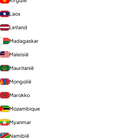
Kirgizië
Laos
Letland
Madagaskar
Maleisië
Mauritanië
Mongolië
Marokko
Mozambique
Myanmar
Namibië