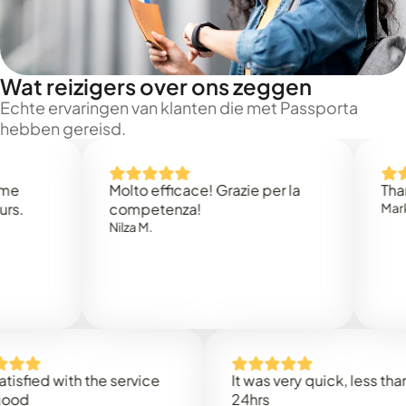
Wat reizigers over ons zeggen
Echte ervaringen van klanten die met Passporta
hebben gereisd.
Molto efficace! Grazie per la
Thank you
competenza!
Mark N.
Nilza M.
ed with the service
It was very quick, less than
24hrs