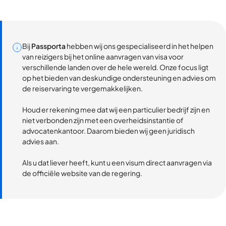
Bij
Passporta
hebben wij ons gespecialiseerd in het helpen
van reizigers bij het online aanvragen van visa voor
verschillende landen over de hele wereld. Onze focus ligt
op het bieden van deskundige ondersteuning en advies om
de reiservaring te vergemakkelijken.
Houd er rekening mee dat wij een particulier bedrijf zijn en
niet verbonden zijn met een overheidsinstantie of
advocatenkantoor. Daarom bieden wij geen juridisch
advies aan.
Als u dat liever heeft, kunt u een visum direct aanvragen via
de officiële website van de regering.