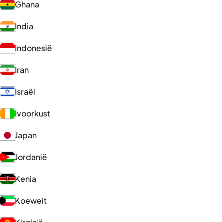
Ghana
India
Indonesië
Iran
Israël
Ivoorkust
Japan
Jordanië
Kenia
Koeweit