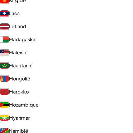
Kirgizië
Laos
Letland
Madagaskar
Maleisië
Mauritanië
Mongolië
Marokko
Mozambique
Myanmar
Namibië