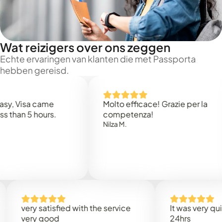
Wat reizigers over ons zeggen
Echte ervaringen van klanten die met Passporta
hebben gereisd.
isa came
Molto efficace! Grazie per la
n 5 hours.
competenza!
Nilza M.
very satisfied with the service
It was very quick, le
very good
24hrs