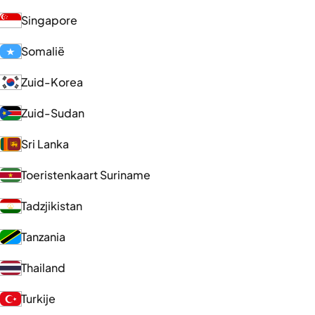
Singapore
Somalië
Zuid-Korea
Zuid-Sudan
Sri Lanka
Toeristenkaart Suriname
Tadzjikistan
Tanzania
Thailand
Turkije