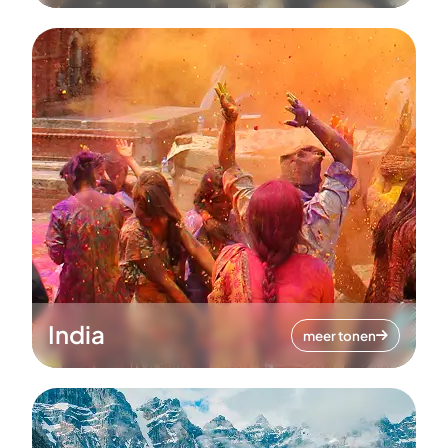
India
meer tonen