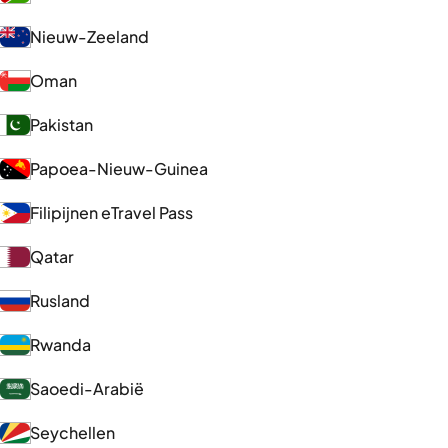
Nieuw-Zeeland
Oman
Pakistan
Papoea-Nieuw-Guinea
Filipijnen eTravel Pass
Qatar
Rusland
Rwanda
Saoedi-Arabië
Seychellen