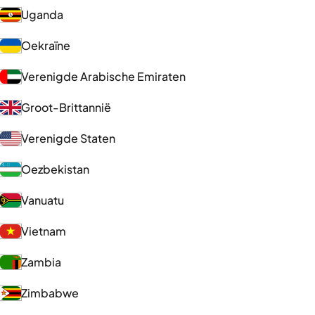
Uganda
Oekraïne
Verenigde Arabische Emiraten
Groot-Brittannië
Verenigde Staten
Oezbekistan
Vanuatu
Vietnam
Zambia
Zimbabwe