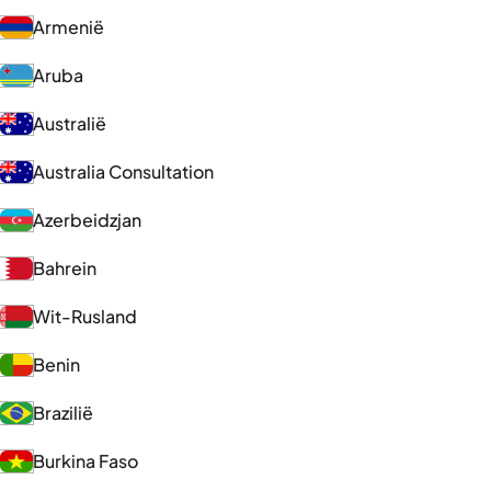
Armenië
Aruba
Australië
Australia Consultation
Azerbeidzjan
Bahrein
Wit-Rusland
Benin
Brazilië
Burkina Faso