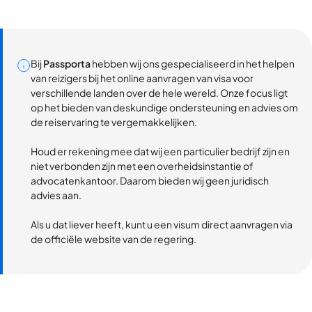
Bij
Passporta
hebben wij ons gespecialiseerd in het helpen
van reizigers bij het online aanvragen van visa voor
verschillende landen over de hele wereld. Onze focus ligt
op het bieden van deskundige ondersteuning en advies om
de reiservaring te vergemakkelijken.
Houd er rekening mee dat wij een particulier bedrijf zijn en
niet verbonden zijn met een overheidsinstantie of
advocatenkantoor. Daarom bieden wij geen juridisch
advies aan.
Als u dat liever heeft, kunt u een visum direct aanvragen via
de officiële website van de regering.