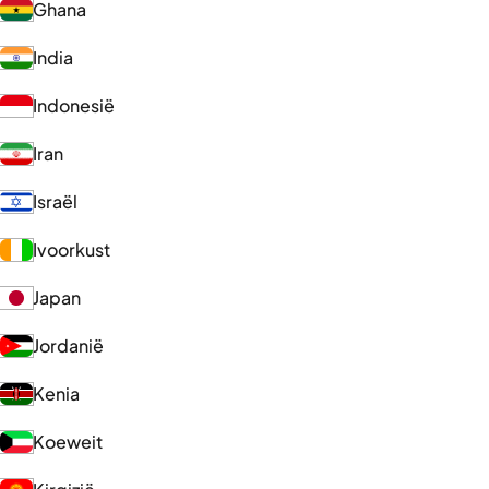
Ghana
India
Indonesië
Iran
Israël
Ivoorkust
Japan
Jordanië
Kenia
Koeweit