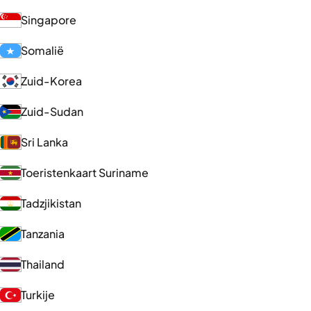
Singapore
Somalië
Zuid-Korea
Zuid-Sudan
Sri Lanka
Toeristenkaart Suriname
Tadzjikistan
Tanzania
Thailand
Turkije