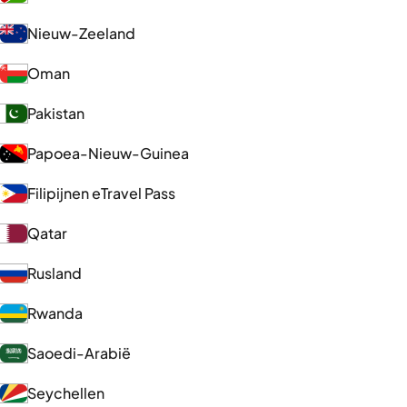
Nieuw-Zeeland
Oman
Pakistan
Papoea-Nieuw-Guinea
Filipijnen eTravel Pass
Qatar
Rusland
Rwanda
Saoedi-Arabië
Seychellen