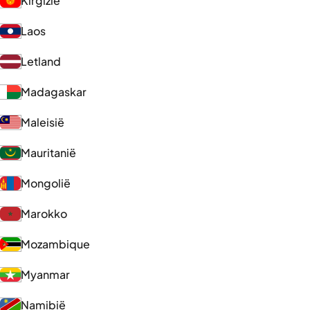
Kirgizië
Laos
Letland
Madagaskar
Maleisië
Mauritanië
Mongolië
Marokko
Mozambique
Myanmar
Namibië