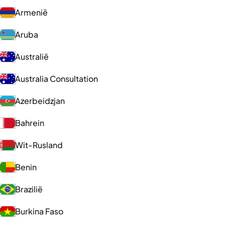
Armenië
Aruba
Australië
Australia Consultation
Azerbeidzjan
Bahrein
Wit-Rusland
Benin
Brazilië
Burkina Faso