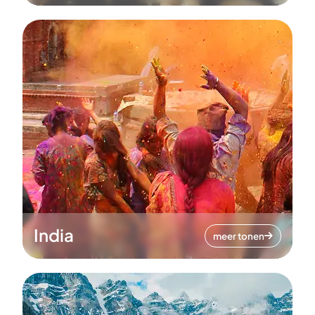
India
meer tonen