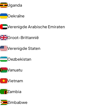
Uganda
Oekraïne
Verenigde Arabische Emiraten
Groot-Brittannië
Verenigde Staten
Oezbekistan
Vanuatu
Vietnam
Zambia
Zimbabwe