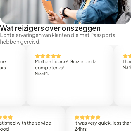
Wat reizigers over ons zeggen
Echte ervaringen van klanten die met Passporta
hebben gereisd.
Molto efficace! Grazie per la
Thank you
competenza!
Mark N.
Nilza M.
d with the service
It was very quick, less than
24hrs