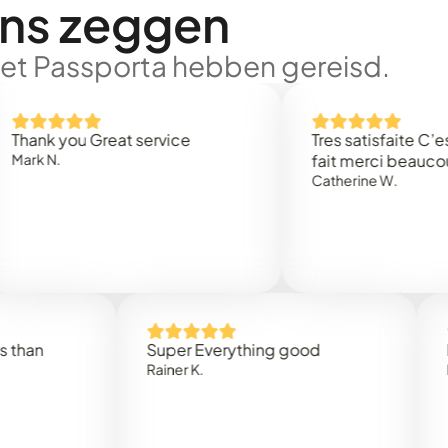
ons zeggen
met Passporta hebben gereisd.
k you Great service
Tres satisfaite C’est ra
N.
fait merci beaucoup
Catherine W.
Super Everything good
Rapide
Rainer K.
Marta R