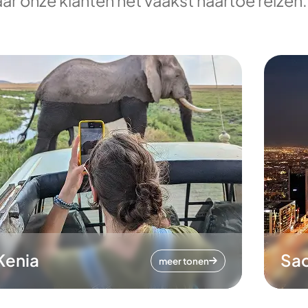
ar onze klanten het vaakst naartoe reizen.
Kenia
Sa
meer tonen