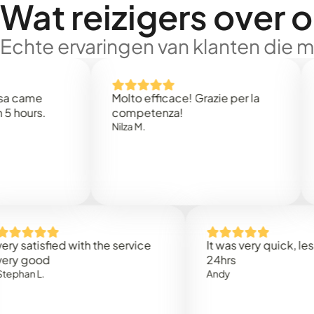
Wat reizigers over 
Echte ervaringen van klanten die 
me
Molto efficace! Grazie per la
Than
rs.
competenza!
Mark 
Nilza M.
tisfied with the service
It was very quick, less than
ood
24hrs
L.
Andy