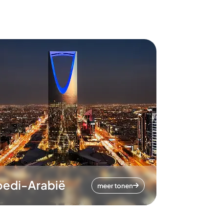
oedi-Arabië
meer tonen