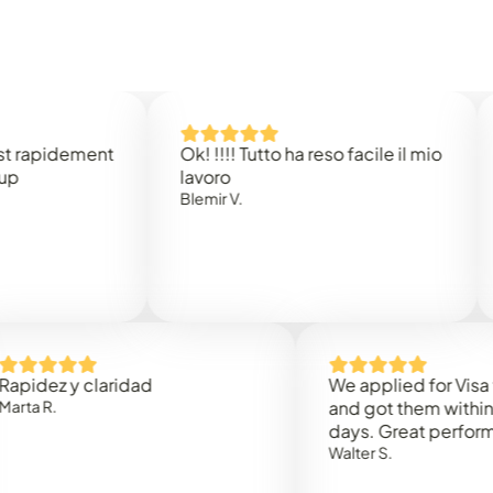
pidement
Ok! !!!! Tutto ha reso facile il mio
Easy
lavoro
Rene
Blemir V.
z y claridad
We applied for Visa to Om
.
and got them within 3 wor
days. Great performance!
Walter S.