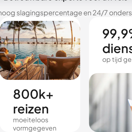
hoog slagingspercentage en 24/7 onderst
99,9
dien
op tijd g
800k+
reizen
moeiteloos
vormgegeven