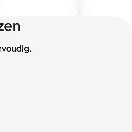
zen
envoudig.