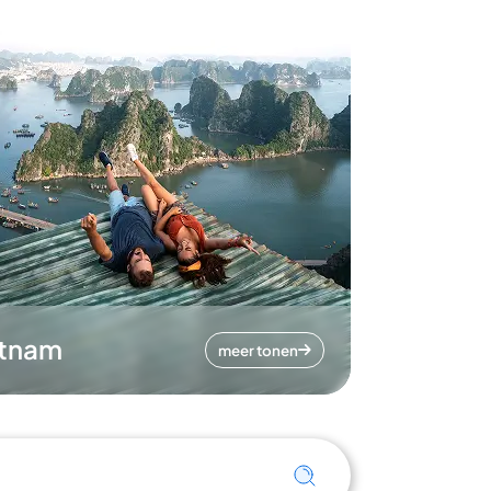
etnam
meer tonen