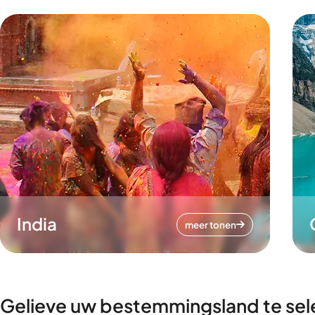
India
meer tonen
Gelieve uw bestemmingsland te sel