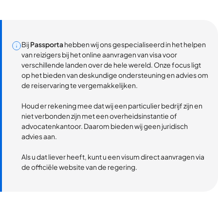
Bij
Passporta
hebben wij ons gespecialiseerd in het helpen
van reizigers bij het online aanvragen van visa voor
verschillende landen over de hele wereld. Onze focus ligt
op het bieden van deskundige ondersteuning en advies om
de reiservaring te vergemakkelijken.
Houd er rekening mee dat wij een particulier bedrijf zijn en
niet verbonden zijn met een overheidsinstantie of
advocatenkantoor. Daarom bieden wij geen juridisch
advies aan.
Als u dat liever heeft, kunt u een visum direct aanvragen via
de officiële website van de regering.