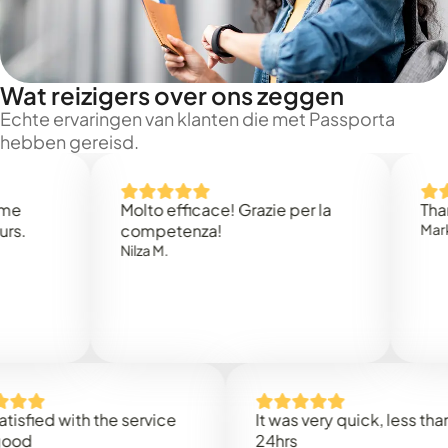
Wat reizigers over ons zeggen
Echte ervaringen van klanten die met Passporta
hebben gereisd.
Molto efficace! Grazie per la
Thank you
competenza!
Mark N.
Nilza M.
ed with the service
It was very quick, less than
24hrs