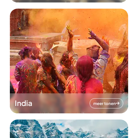
India
meer tonen