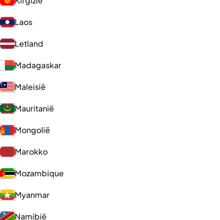
Kirgizië
Laos
Letland
Madagaskar
Maleisië
Mauritanië
Mongolië
Marokko
Mozambique
Myanmar
Namibië