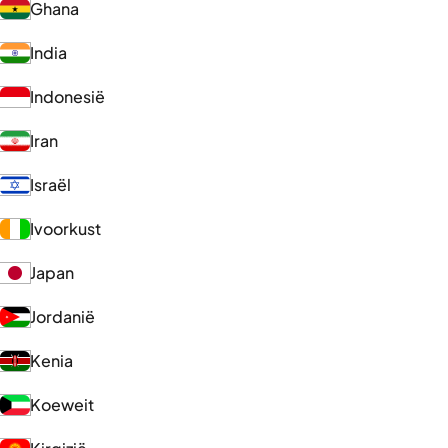
Ghana
India
Indonesië
Iran
Israël
Ivoorkust
Japan
Jordanië
Kenia
Koeweit