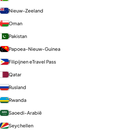
Nieuw-Zeeland
Oman
Pakistan
Papoea-Nieuw-Guinea
Filipijnen eTravel Pass
Qatar
Rusland
Rwanda
Saoedi-Arabië
Seychellen