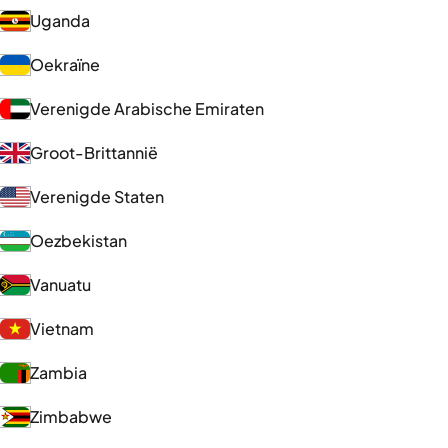
Uganda
Oekraïne
Verenigde Arabische Emiraten
Groot-Brittannië
Verenigde Staten
Oezbekistan
Vanuatu
Vietnam
Zambia
Zimbabwe