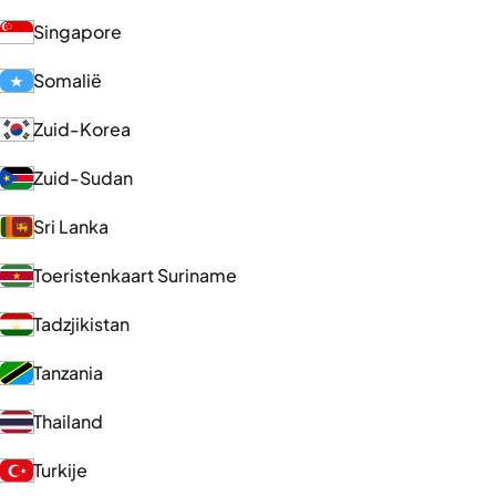
Singapore
Somalië
Zuid-Korea
Zuid-Sudan
Sri Lanka
Toeristenkaart Suriname
Tadzjikistan
Tanzania
Thailand
Turkije