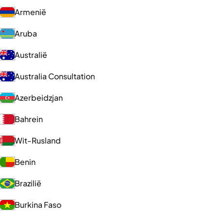
Armenië
Aruba
Australië
Australia Consultation
Azerbeidzjan
Bahrein
Wit-Rusland
Benin
Brazilië
Burkina Faso