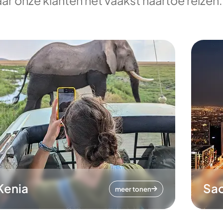
ar onze klanten het vaakst naartoe reizen.
Kenia
Sa
meer tonen