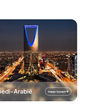
oedi-Arabië
meer tonen