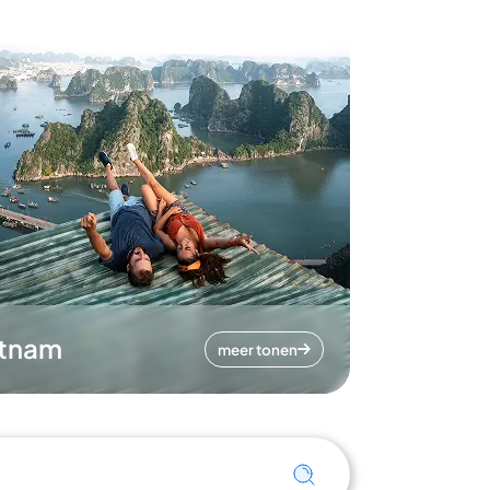
etnam
meer tonen