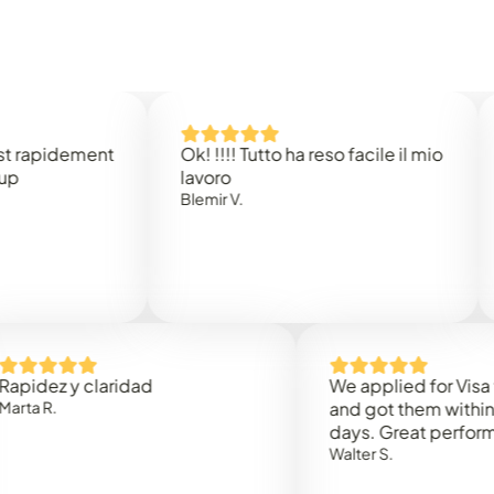
idement
Ok! !!!! Tutto ha reso facile il mio
Easy 
lavoro
Rene 
Blemir V.
 y claridad
We applied for Visa to Om
and got them within 3 work
days. Great performance!
Walter S.