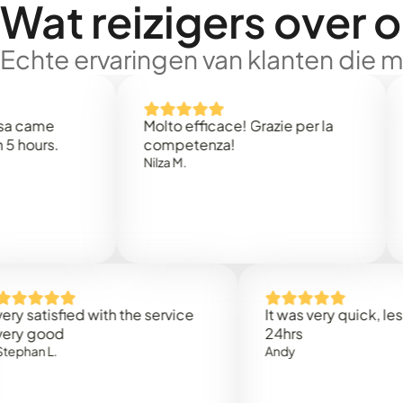
Wat reizigers over 
Echte ervaringen van klanten die 
e
Molto efficace! Grazie per la
Thank
s.
competenza!
Mark N
Nilza M.
isfied with the service
It was very quick, less than
od
24hrs
.
Andy