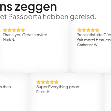
ons zeggen
met Passporta hebben gereisd.
 you Great service
Tres satisfaite C’est rap
.
fait merci beaucoup
Catherine W.
Super Everything good
Rapidez
Rainer K.
Marta R.