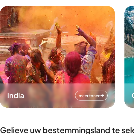
India
meer tonen
Gelieve uw bestemmingsland te sel