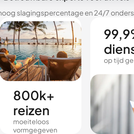
hoog slagingspercentage en 24/7 onderst
99,9
dien
op tijd g
800k+
reizen
moeiteloos
vormgegeven