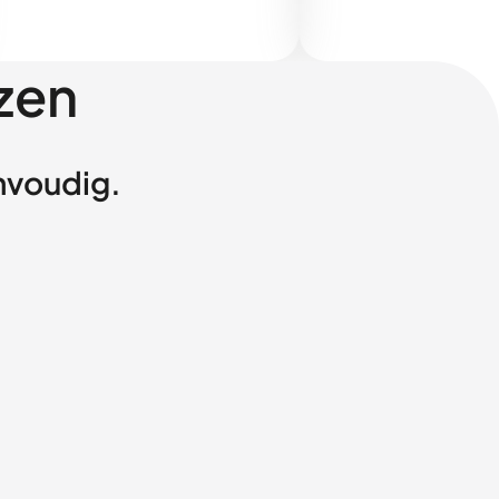
zen
envoudig.