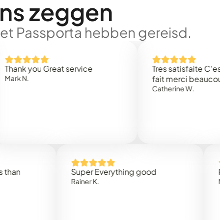
ons zeggen
met Passporta hebben gereisd.
you Great service
Tres satisfaite C’est rapi
.
fait merci beaucoup
Catherine W.
Super Everything good
Rapidez
Rainer K.
Marta R.