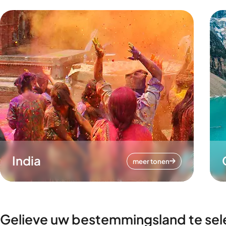
India
meer tonen
Gelieve uw bestemmingsland te sel