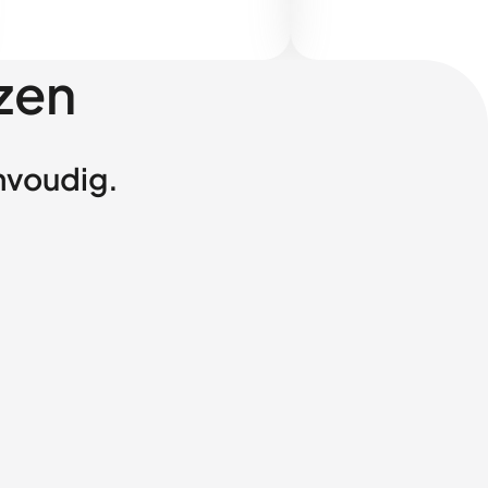
zen
envoudig.