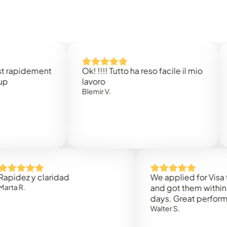
dement
Ok! !!!! Tutto ha reso facile il mio
Easy 
lavoro
Rene 
Blemir V.
 y claridad
We applied for Visa to Oma
and got them within 3 work
days. Great performance!
Walter S.