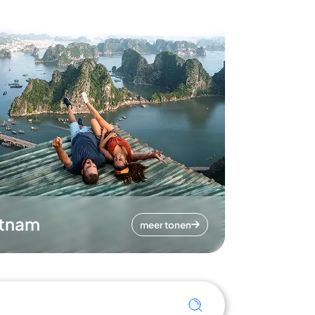
etnam
meer tonen