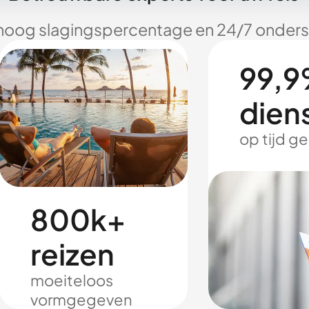
hoog slagingspercentage en 24/7 onderst
99,9
dien
op tijd g
800k+
reizen
moeiteloos
vormgegeven