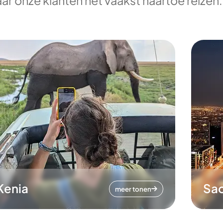
ar onze klanten het vaakst naartoe reizen.
Kenia
Sa
meer tonen