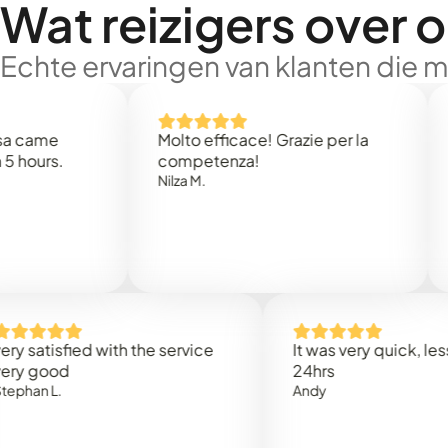
Wat reizigers over 
Echte ervaringen van klanten die 
e
Molto efficace! Grazie per la
Thank 
.
competenza!
Mark N
Nilza M.
isfied with the service
It was very quick, less than
od
24hrs
.
Andy