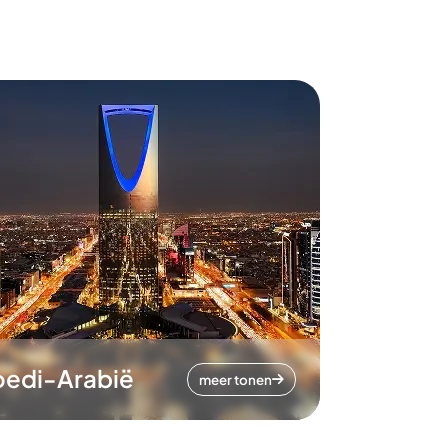
oedi-Arabië
meer tonen