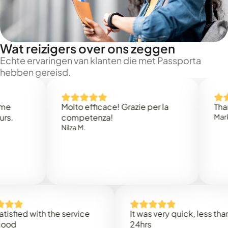
Wat reizigers over ons zeggen
Echte ervaringen van klanten die met Passporta
hebben gereisd.
Molto efficace! Grazie per la
Thank you
competenza!
Mark N.
Nilza M.
ed with the service
It was very quick, less than
24hrs