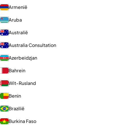
Armenië
Aruba
Australië
Australia Consultation
Azerbeidzjan
Bahrein
Wit-Rusland
Benin
Brazilië
Burkina Faso