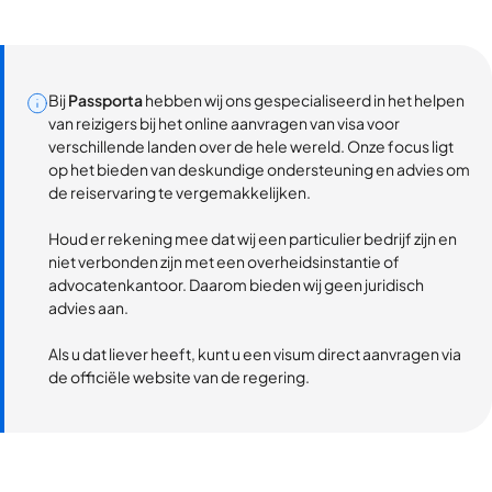
Bij
Passporta
hebben wij ons gespecialiseerd in het helpen
van reizigers bij het online aanvragen van visa voor
verschillende landen over de hele wereld. Onze focus ligt
op het bieden van deskundige ondersteuning en advies om
de reiservaring te vergemakkelijken.
Houd er rekening mee dat wij een particulier bedrijf zijn en
niet verbonden zijn met een overheidsinstantie of
advocatenkantoor. Daarom bieden wij geen juridisch
advies aan.
Als u dat liever heeft, kunt u een visum direct aanvragen via
de officiële website van de regering.