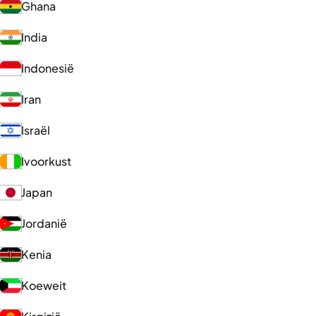
Ghana
India
Indonesië
Iran
Israël
Ivoorkust
Japan
Jordanië
Kenia
Koeweit