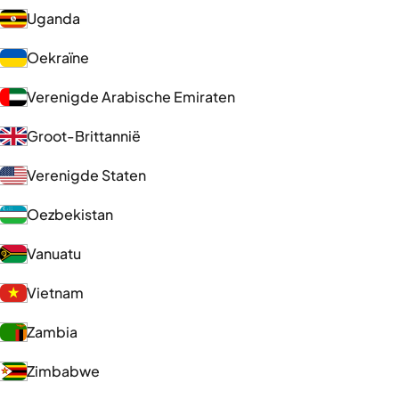
Uganda
Oekraïne
Verenigde Arabische Emiraten
Groot-Brittannië
Verenigde Staten
Oezbekistan
Vanuatu
Vietnam
Zambia
Zimbabwe