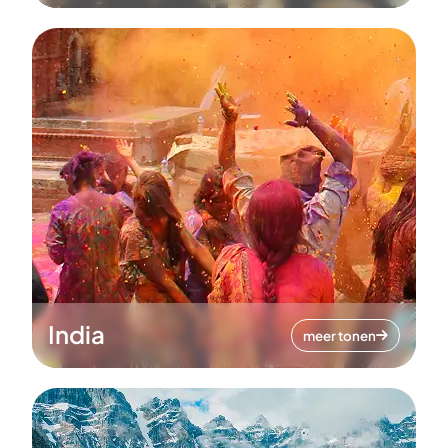
India
meer tonen