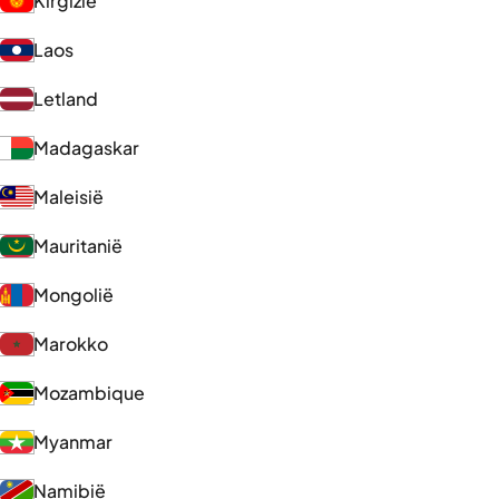
Kirgizië
Laos
Letland
Madagaskar
Maleisië
Mauritanië
Mongolië
Marokko
Mozambique
Myanmar
Namibië