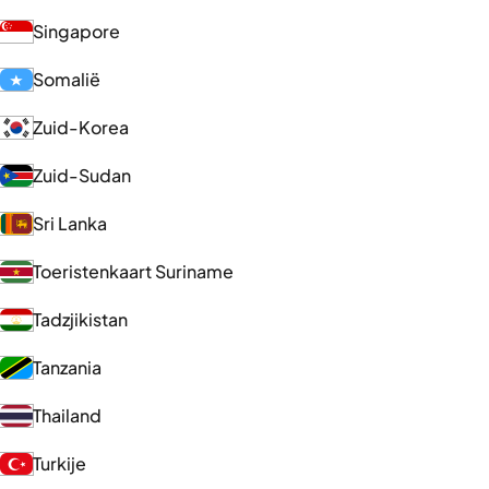
Singapore
Somalië
Zuid-Korea
Zuid-Sudan
Sri Lanka
Toeristenkaart Suriname
Tadzjikistan
Tanzania
Thailand
Turkije