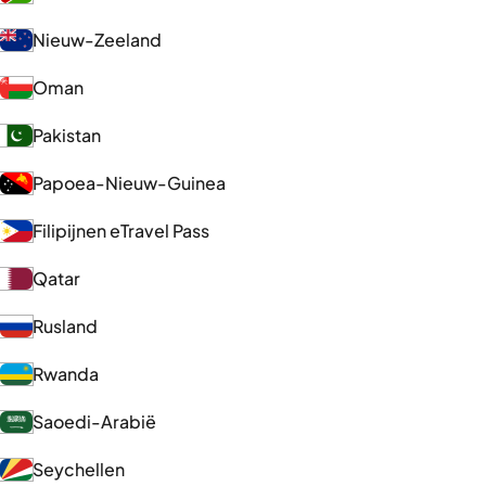
Nieuw-Zeeland
Oman
Pakistan
Papoea-Nieuw-Guinea
Filipijnen eTravel Pass
Qatar
Rusland
Rwanda
Saoedi-Arabië
Seychellen