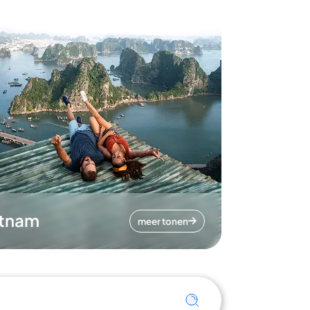
etnam
meer tonen