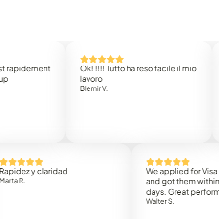
idement
Ok! !!!! Tutto ha reso facile il mio
Easy 
lavoro
Rene 
Blemir V.
 y claridad
We applied for Visa to Om
and got them within 3 work
days. Great performance!
Walter S.