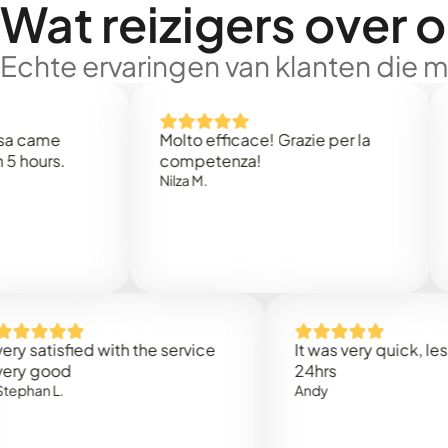
Wat reizigers over 
Echte ervaringen van klanten die 
e
Molto efficace! Grazie per la
Thank
s.
competenza!
Mark N
Nilza M.
isfied with the service
It was very quick, less than
od
24hrs
.
Andy