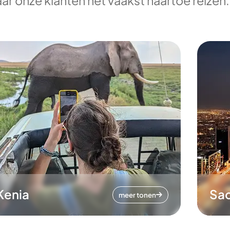
ar onze klanten het vaakst naartoe reizen.
Kenia
Sa
meer tonen