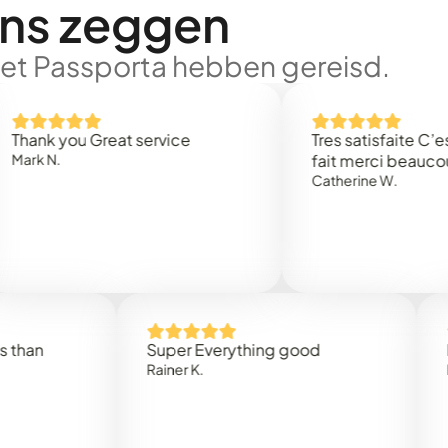
ons zeggen
met Passporta hebben gereisd.
 you Great service
Tres satisfaite C’est rap
.
fait merci beaucoup
Catherine W.
Super Everything good
Rapidez
Rainer K.
Marta R.