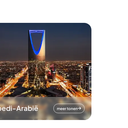
oedi-Arabië
meer tonen