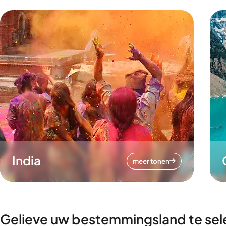
India
meer tonen
Gelieve uw bestemmingsland te sel