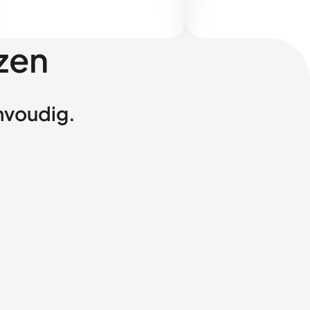
zen
envoudig.