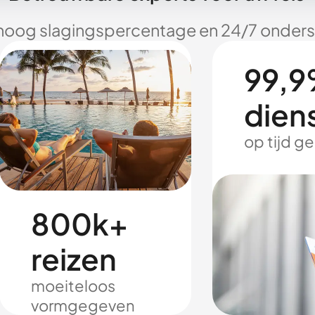
hoog slagingspercentage en 24/7 onderst
99,9
dien
op tijd g
800k+
reizen
moeiteloos
vormgegeven